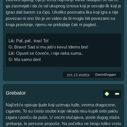
ga zasmejati i da će od ukupnog iznosa koji je osvojio lik koji je
igrao dati barem za čips. Ukoliko posmatra lika koji igra a nije
povezao ni ono što je on video da bi moglo biti povezano sa
kraja prostorije, njemu ne pridodaje čak ni pogled.
Lik: Paf, paf.. tras! To!
G: Bravo! Sad si mu jeb'o kevu! Idemo bre!
Lik: Opusti se čoveče, i nije neka suma..
G: Ma samo deri!
pre 13 godina
DanniDogger
Grebator
Najčešće opisuje ljude koji uzimaju tuđe, veoma dragocene,
cigarete. To su često osobe koje nikada nisu kupili sebi paklu
cigara i poriču da puše. U većini slučajeva, posle dugog staža
grebanja, te persone propuše. Na početku ne biraju toliko vrstu