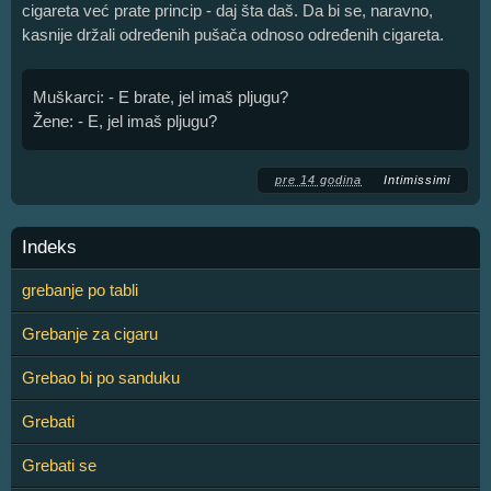
cigareta već prate princip - daj šta daš. Da bi se, naravno,
kasnije držali određenih pušača odnoso određenih cigareta.
Muškarci: - E brate, jel imaš pljugu?
Žene: - E, jel imaš pljugu?
pre 14 godina
Intimissimi
Indeks
grebanje po tabli
Grebanje za cigaru
Grebao bi po sanduku
Grebati
Grebati se