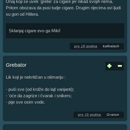
Onaj koji se uvek 'grebe' za cigare jer nikad svojih nema.
Pritom obozava da pusi tudje cigare. Drugim rijecima ovi ljudi
su gori od Hitlera.
Sklanjaj cigare evo ga Miki!
pre 19 godina
kafkalash
Grebator
Lik koji je nekritičan u otimanju :
- puši sve (od krdže do lajt varijanti);
- 'oće da zagrize i čvarak i snikers;
- pije sve osim vode.
pre 15 godina
Granon