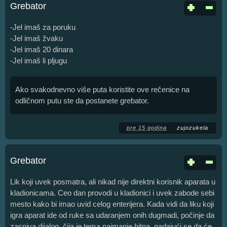
Grebator
-Jel imaš za poruku
-Jel imaš žvaku
-Jel imaš 20 dinara
-Jel imaš li pljugu
Ako svakodnevno više puta koristite ove rečenice na
odličnom putu ste da postanete grebator.
pre 15 godina
zujozukela
Grebator
Lik koji uvek posmatra, ali nikad nije direktni korisnik aparata u
kladionicama. Ceo dan provodi u kladionici i uvek zabode sebi
mesto kako bi imao uvid celog enterijera. Kada vidi da liku koji
igra aparat ide od ruke sa udaranjem onih dugmadi, počinje da
zasniva dijalog, čija je tema najmanje bitna, nadajući se da će