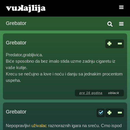
Grebator
Grebator
Predator,grabljivica.
Biće sposobno da bez imalo stida uzme zadnju cigaretu iz
vaše kutije.
Krecu se nečujno a love i noću i danju sa jednakim procentom
uspeha.
pre 16 godina
oblack
Grebator
Nepopravljivi
uživalac
raznoraznih igara na sreću. Crno ispod