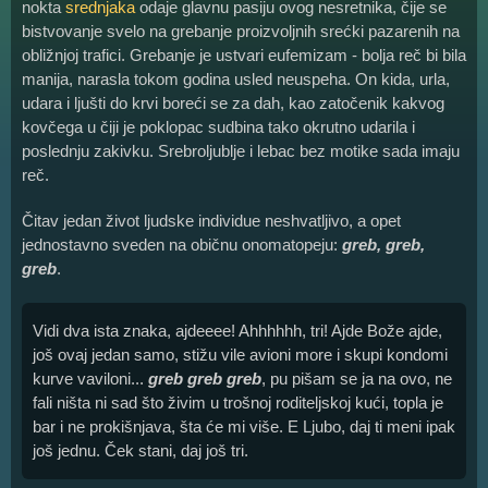
nokta
srednjaka
odaje glavnu pasiju ovog nesretnika, čije se
bistvovanje svelo na grebanje proizvoljnih srećki pazarenih na
obližnjoj trafici. Grebanje je ustvari eufemizam - bolja reč bi bila
manija, narasla tokom godina usled neuspeha. On kida, urla,
udara i ljušti do krvi boreći se za dah, kao zatočenik kakvog
kovčega u čiji je poklopac sudbina tako okrutno udarila i
poslednju zakivku. Srebroljublje i lebac bez motike sada imaju
reč.
Čitav jedan život ljudske individue neshvatljivo, a opet
jednostavno sveden na običnu onomatopeju:
greb, greb,
greb
.
Vidi dva ista znaka, ajdeeee! Ahhhhhh, tri! Ajde Bože ajde,
još ovaj jedan samo, stižu vile avioni more i skupi kondomi
kurve vaviloni...
greb greb greb
, pu pišam se ja na ovo, ne
fali ništa ni sad što živim u trošnoj roditeljskoj kući, topla je
bar i ne prokišnjava, šta će mi više. E Ljubo, daj ti meni ipak
još jednu. Ček stani, daj još tri.