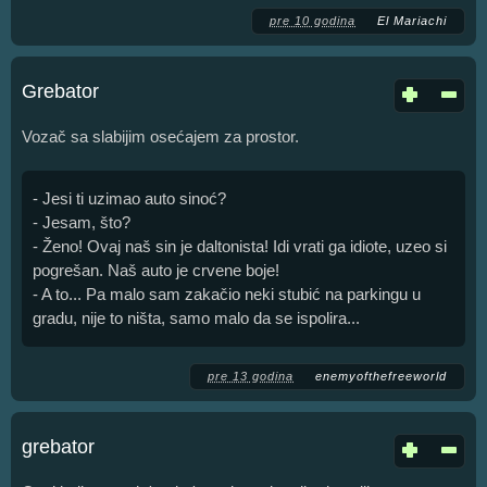
pre 10 godina
Еl Mariachi
Grebator
Vozač sa slabijim osećajem za prostor.
- Jesi ti uzimao auto sinoć?
- Jesam, što?
- Ženo! Ovaj naš sin je daltonista! Idi vrati ga idiote, uzeo si
pogrešan. Naš auto je crvene boje!
- A to... Pa malo sam zakačio neki stubić na parkingu u
gradu, nije to ništa, samo malo da se ispolira...
pre 13 godina
enemyofthefreeworld
grebator