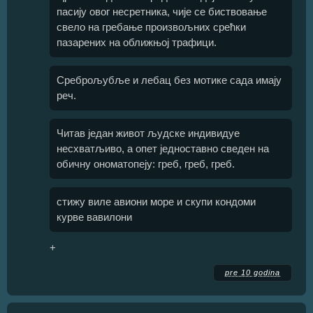
пасију овог несретника, чије се биствовање
свело на гребање произвољних срећки
пазарених на оближњој трафици.
Среброљубље и лебац без мотике сада имају
реч.
Читав један живот људске индивидуе
несхватљиво, а опет једноставно сведен на
обичну ономатопеју: греб, греб, греб.
стижу виле авиони море и скупи кондоми
курве вавилони
+
pre 10 godina