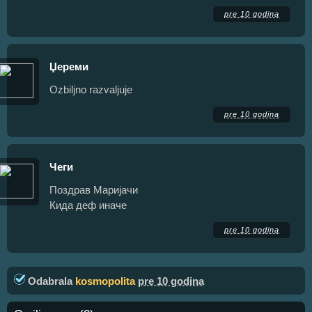
pre 10 godina
Џереми
Ozbiljno razvaljuje
pre 10 godina
Чеги
Поздрав Маријачи
Кида деф иначе
pre 10 godina
Odabrala
kosmopolita
pre 10 godina