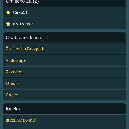
Omiljeno za (2)
Cirko91
divlji vepar
Odabrane definicije
Živi i radi u Beogradu
Vudu supa
Zaveden
Orešnik
Cveće
Indeks
grebanje po tabli