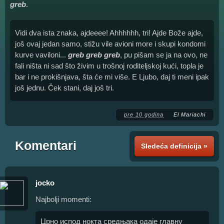
greb
.
Vidi dva ista znaka, ajdeeee! Ahhhhhh, tri! Ajde Bože ajde,
još ovaj jedan samo, stižu vile avioni more i skupi kondomi
kurve vaviloni...
greb greb greb
, pu pišam se ja na ovo, ne
fali ništa ni sad što živim u trošnoj roditeljskoj kući, topla je
bar i ne prokišnjava, šta će mi više. E Ljubo, daj ti meni ipak
još jednu. Ček stani, daj još tri.
pre 10 godina
Еl Mariachi
Komentari
Sledeća definicija »
jocko
Najbolji momenti:
Црно испод нокта средњака одаје главну