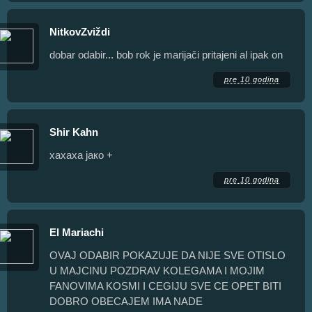
NitkovZviždi
dobar odabir... bob rok je marijači pritajeni al ipak on
pre 10 godina
Shir Kahn
хахаха јако +
pre 10 godina
Еl Mariachi
OVAJ ODABIR POKAZUJE DA NIJE SVE OTISLO
U MAJCINU POZDRAV KOLEGAMA I MOJIM
FANOVIMA KOSMI I CEGIJU SVE CE OPET BITI
DOBRO OBECAJEM IMA NADE