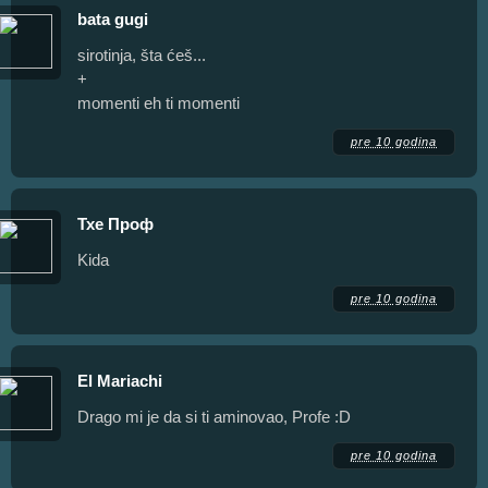
bata gugi
sirotinja, šta ćeš...
+
momenti eh ti momenti
pre 10 godina
Тхе Проф
Kida
pre 10 godina
Еl Mariachi
Drago mi je da si ti aminovao, Profe :D
pre 10 godina