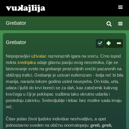
Grebator
Grebator
Nepopravljivi
uživalac
raznoraznih igara na sreću. Crno ispod
nokta
srednjaka
odaje glavnu pasiju ovog nesretnika, čije se
bistvovanje svelo na grebanje proizvoljnih srećki pazarenih na
obližnjoj trafici. Grebanje je ustvari eufemizam - bolja reč bi bila
manija, narasla tokom godina usled neuspeha. On kida, urla,
udara i ljušti do krvi boreći se za dah, kao zatočenik kakvog
kovčega u čiji je poklopac sudbina tako okrutno udarila i
poslednju zakivku. Srebroljublje i lebac bez motike sada imaju
reč.
Čitav jedan život ljudske individue neshvatljivo, a opet
jednostavno sveden na običnu onomatopeju:
greb, greb,