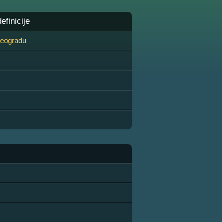
finicije
 Beogradu