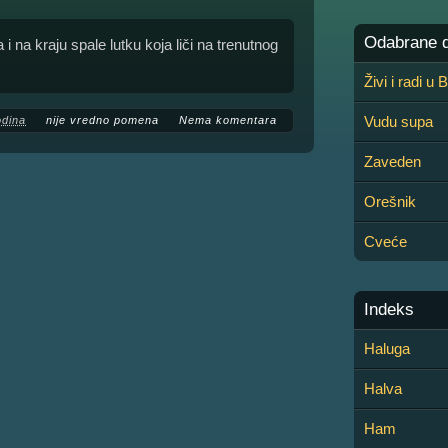
Odabrane de
i na kraju spale lutku koja liči na trenutnog
Živi i radi u
Vudu supa
odina
nije vredno pomena
Nema komentara
Zaveden
Orešnik
Cveće
Indeks
Haluga
Halva
Ham