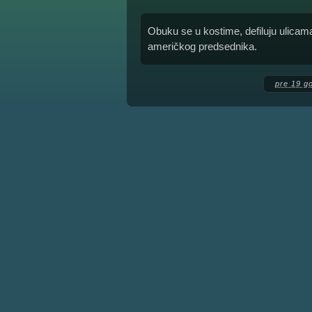
Obuku se u kostime, defiluju ulicama 
američkog predsednika.
pre 19 g