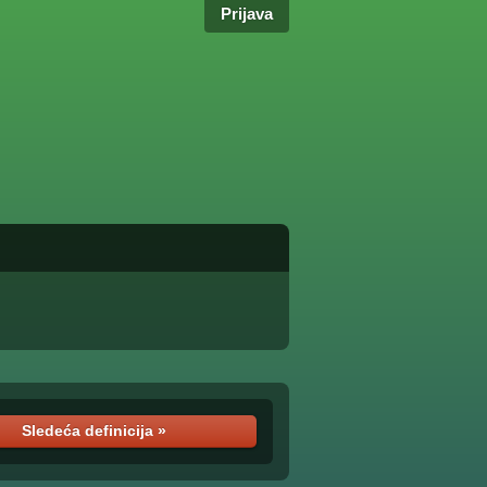
Prijava
Sledeća definicija »