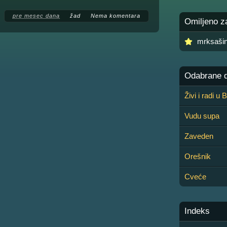
pre mesec dana
žad
Nema komentara
Omiljeno z
mrksaši
Odabrane de
Živi i radi u
Vudu supa
Zaveden
Orešnik
Cveće
Indeks