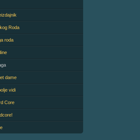
eizdajnik
škog Roda
ga roda
dine
aga
pet dame
olje vidi
ard Core
rdcore!
ce