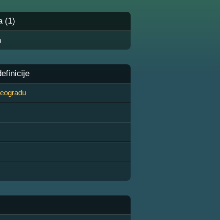
a (1)
n
finicije
 Beogradu