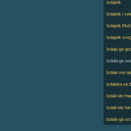
Izdajnik
Izdajnik i vel
Izdajnik Mu
Izdajnik svo
Izdaju ga go
Izdala ga sn
Izdale me o
izdaleka se b
Izdali ste H
Izdali ste ha
Izdalo ga sr