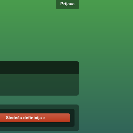
Prijava
Sledeća definicija »