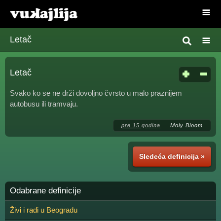
Letač
Letač
Svako ko se ne drži dovoljno čvrsto u malo praznijem
autobusu ili tramvaju.
pre 15 godina
Moly Bloom
Sledeća definicija »
Odabrane definicije
Živi i radi u Beogradu