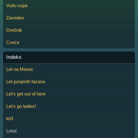
Vudu supa
Zaveden
Orešnik
Cveće
Indeks
Let na Mesec
Let punjenih fazana
Let's get out of here
Let's go ladies!
let3
Letač