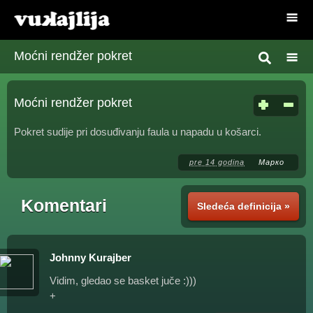
Moćni rendžer pokret
Moćni rendžer pokret
Pokret sudije pri dosuđivanju faula u napadu u košarci.
pre 14 godina
Марко
Komentari
Sledeća definicija »
Johnny Kurajber
Vidim, gledao se basket juče :)))
+