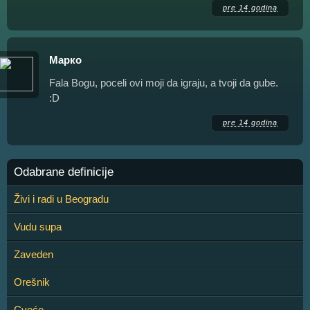
pre 14 godina
Марко
Fala Bogu, poceli ovi moji da igraju, a tvoji da gube.
:D
pre 14 godina
Odabrane definicije
Živi i radi u Beogradu
Vudu supa
Zaveden
Orešnik
Cveće