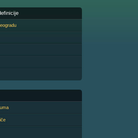
finicije
 Beogradu
euma
iče