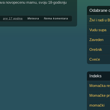
rzava novopecenu mamu, svoju 18-godisnju
Odabrane de
pre 17 godina
Meteora
Nema komentara
Živi i radi u
Vudu supa
Zaveden
Orešnik
Cveće
Indeks
Momačka r
Momačke pr
momački