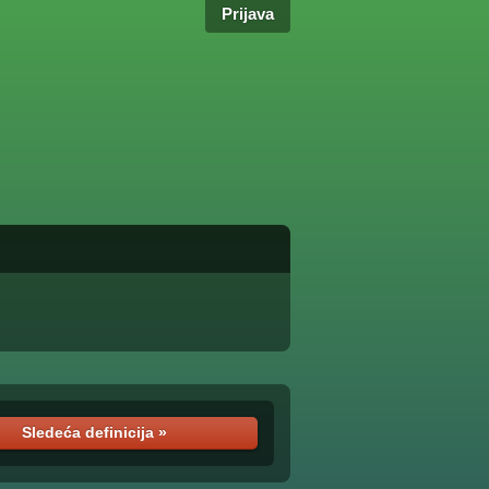
Prijava
Sledeća definicija »