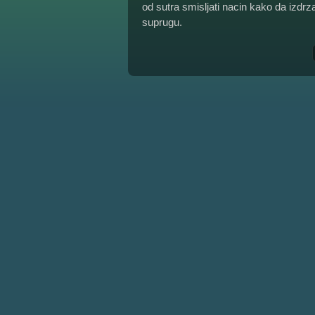
od sutra smisljati nacin kako da izd
suprugu.