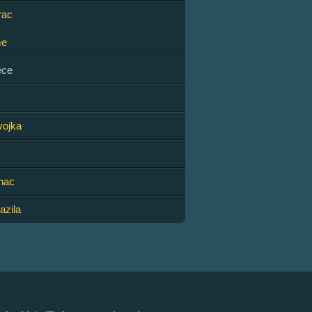
rac
me
ece
vojka
inac
azila