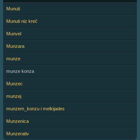
Munuti
Munuti niz kreč
Munvel
Munzara
munze
munze konza
Munzec
munzej
munzem_konzu i melkijades
Munzenica
Munzerativ