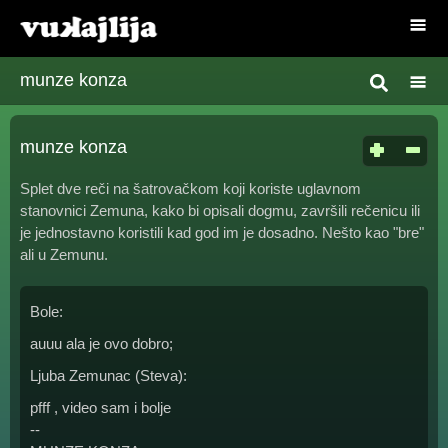
munze konza
munze konza
Splet dve reči na šatrovačkom koji koriste uglavnom
stanovnici Zemuna, kako bi opisali dogmu, završili rečenicu ili
je jednostavno koristili kad god im je dosadno. Nešto kao "bre"
ali u Zemunu.
Bole:
auuu ala je ovo dobro;
Ljuba Zemunac (Steva):
pfff , video sam i bolje
--