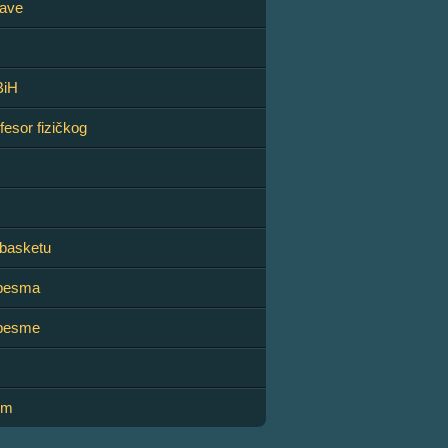
tave
BiH
fesor fizičkog
 basketu
 pesma
 pesme
ilm