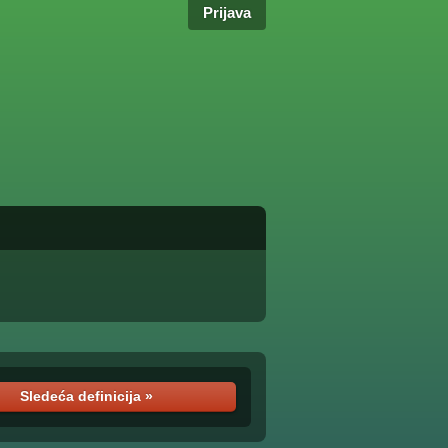
Prijava
Sledeća definicija »