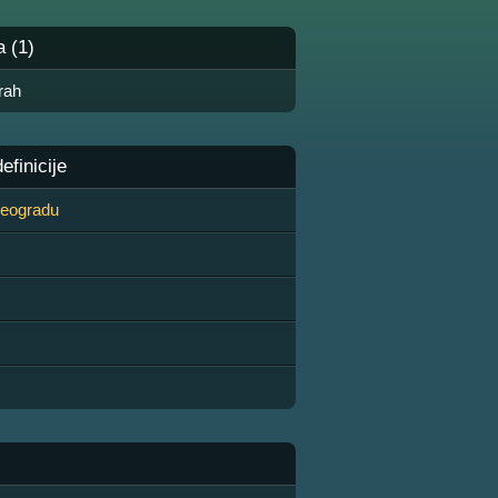
a (1)
rah
finicije
 Beogradu