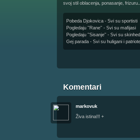
svoj stil oblacenja, ponasanje, frizuru..
Pobeda Djokovica - Svi su sportisti
Pogledaju ''Rane'' - Svi su mafijasi
Pogledaju ''Sisanje'' - Svi su skinhed
Gej parada - Svi su huligani i patriot
Komentari
markovuk
Živa istina!!! +