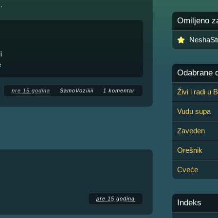
.
Omiljeno z
NeshaSt
i
e
Odabrane de
pre 15 godina
SamoVoziiiii
1 komentar
Živi i radi u
Vudu supa
Zaveden
Orešnik
Cveće
pre 15 godina
Indeks