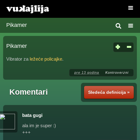
Pikamer
Pikamer
Vibrator za
ležeće policajke
.
pre 13 godina
Kontroverzni
Komentari
Sledeća definicija »
bata gugi
ala im je super :)
+++