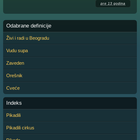
pre 13 godina
Odabrane definicije
Živi i radi u Beogradu
Vudu supa
Zaveden
Orešnik
Cveće
Indeks
Pikadili
Pikadili cirkus