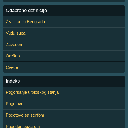
Odabrane definicije
Živi i radi u Beogradu
Vudu supa
Zaveden
Orešnik
Cveće
Indeks
Pogoršanje urološkog stanja
Pogotovo
Pogotovo sa senfom
Pogođen požarom