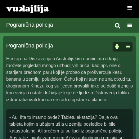
Pogranična policija
Pogranična policija
Emisija na Diskaveriju o Australijskim carinicima u kojoj
možete pogledati mnogo uzbudljivih priča, kao npr. one o
starijem bračnom paru koji je probao da prošvercuje kesu
banana u zemlju, poludelom Čehu koji ni sam ne zna otkud tu,
drogiranom Kinezu kog su 'jedva provalili' iako se dotični znojio
kao svinja i ostale doživljaje koje će ljudi sa Diskaverija toliko
izdramatizovati kao da se radi o opstanku planete.
- Au, šta to imamo ovde? Tabletu ekstazija? Da je ova
tableta kojim slučajem ušla u zemlju posledice bi bile
katastrofalne! Ali srećom tu su ljudi iz pogranične policije
Australije, hvala vam momci! (svi aplaudiraju i emisija se