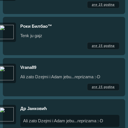
pre 15 godina
Роки Билбао™
Tenk ju gajz
pre 15 godina
Vrana89
Ali zato Dzejmi i Adam jebu...reprizama :-D
pre 15 godina
Др Јанковић
Ali zato Dzejmi i Adam jebu...reprizama :-D