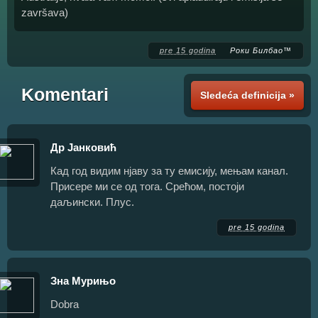
završava)
pre 15 godina
Роки Билбао™
Komentari
Sledeća definicija »
Др Јанковић
Кад год видим нјаву за ту емисију, мењам канал.
Присере ми се од тога. Срећом, постоји
даљински. Плус.
pre 15 godina
Зна Мурињо
Dobra