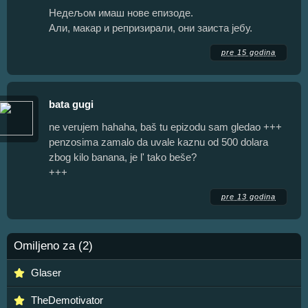
Недељом имаш нове епизоде.
Али, макар и репризирали, они заиста јебу.
pre 15 godina
bata gugi
ne verujem hahaha, baš tu epizodu sam gledao +++
penzosima zamalo da uvale kaznu od 500 dolara
zbog kilo banana, je l' tako beše?
+++
pre 13 godina
Omiljeno za (2)
Glaser
TheDemotivator