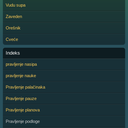
Vudu supa
Zaveden
Orešnik
Cveće
Indeks
pravljenje nasipa
pravljenje nauke
Pravljenje palačinaka
Pravljenje pauze
Pravljenje planova
Pravljenje podloge