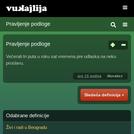
Pravljenje podloge
Pravljenje podloge
Večerati tri puta u roku sat vremena pre odlaska na neku
proslavu.
pre 15 godina
Muvabzz
Sledeća definicija »
Odabrane definicije
Živi i radi u Beogradu