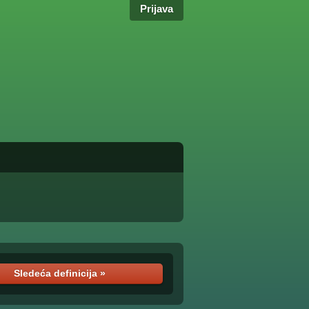
Prijava
Sledeća definicija »