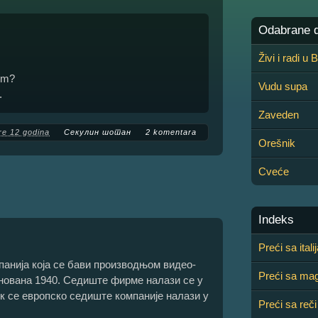
Odabrane de
Živi i radi u
dim?
Vudu supa
.
Zaveden
re 12 godina
Секулин шотан
2 komentara
Orešnik
Cveće
Indeks
Preći sa ital
панија која се бави производњом видео-
Preći sa mag
снована 1940. Седиште фирме налази се у
док се европско седиште компаније налази у
Preći sa reči