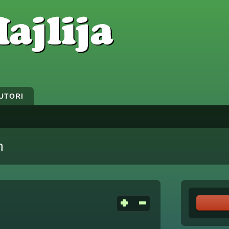
UTORI
m