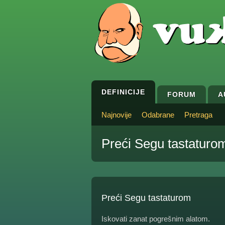
DEFINICIJE
FORUM
A
Najnovije
Odabrane
Pretraga
Preći Segu tastaturo
Preći Segu tastaturom
Iskovati zanat pogrešnim alatom.