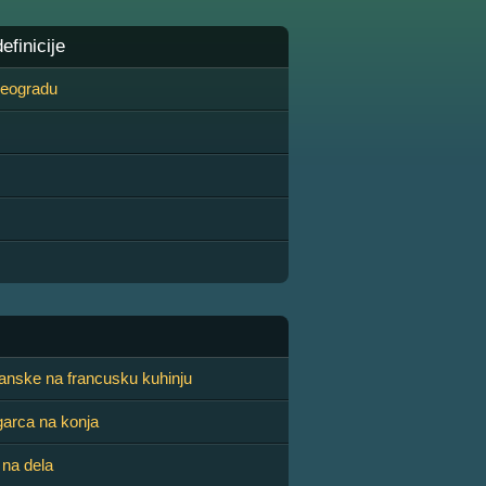
finicije
 Beogradu
ijanske na francusku kuhinju
arca na konja
 na dela