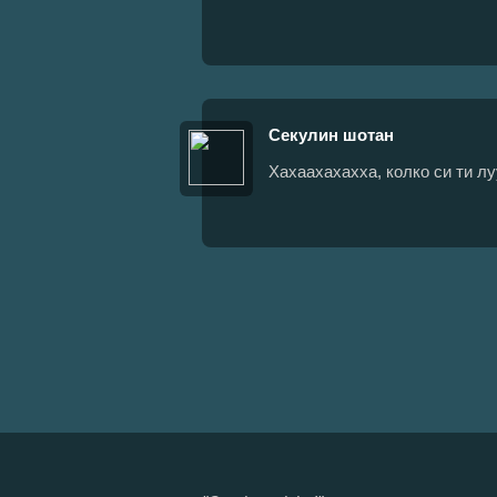
Секулин шотан
Хахаахахахха, колко си ти л