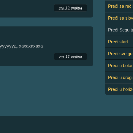
Preći sa reči
pre 12 godina
Preći sa slo
Preći Segu t
Preći start
уууууууд. хахахахаха
Preći sve gr
pre 12 godina
Preći u bota
Preći u drugi
Preci u horiz