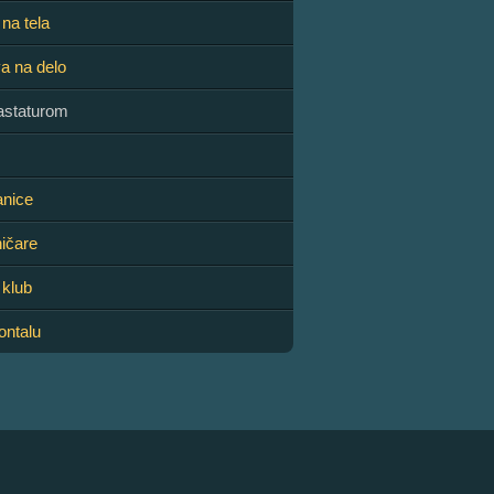
 na tela
va na delo
astaturom
anice
ničare
 klub
ontalu