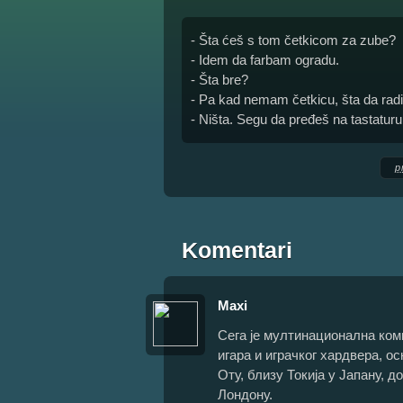
- Šta ćeš s tom četkicom za zube?
- Idem da farbam ogradu.
- Šta bre?
- Pa kad nemam četkicu, šta da ra
- Ništa. Segu da pređeš na tastaturu
p
Komentari
Maxi
Сега је мултинационална ком
игара и играчког хардвера, о
Оту, близу Токија у Јапану, 
Лондону.