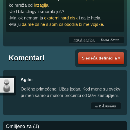
ko mreža od
Inzagija
.
-Je l bila clingy i smarala još?
-Ma jok nemam ja
eksterni hard disk
i da je htela.
-Ma ju
da me ošine sisom oslobodila bi me vojske
.
pre 5 godina
Toma Smor
Komentari
Sledeća definicija »
Agilni
Odlično primećeno. Užas jedan. Kod mene su ovekvi
primeri samo u malom procentu od 90% zastupljeni.
pre 3 godine
Omiljeno za (1)