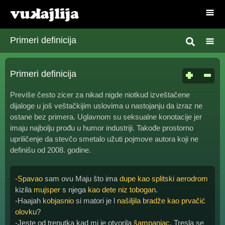
Primeri definicija
Primeri definicija
Previše često zicer za nikad nigde niotkud izveštačene
dijaloge u još veštačkijim uslovima u nastojanju da izraz ne
ostane bez primera. Uglavnom su seksualne konotacije jer
imaju najbolju prođu u humor industriji. Takođe prostorno
upriličenje da stevčo smetalo užuti pojmove autora koji ne
definišu od 2008. godine.
-
Spavao
sam ovu Maju što ima
dupe kao splitski aerodrom
kizila
mujsper
s njega
kao dete niz tobogan
.
-Haajah
kobjasnio
si matori je l
našiljila bradže kao prvačić
olovku
?
-Jeste od trenutka kad mi je otvorila
šampanjac
. Tresla se