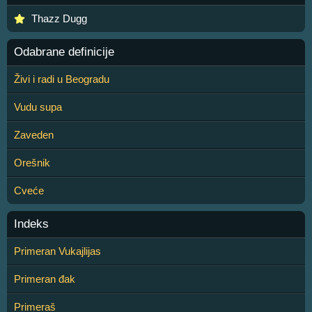
Thazz Dugg
Odabrane definicije
Živi i radi u Beogradu
Vudu supa
Zaveden
Orešnik
Cveće
Indeks
Primeran Vukajlijas
Primeran đak
Primeraš