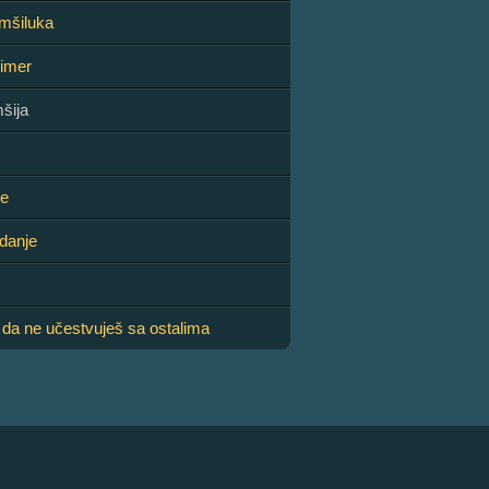
omšiluka
rimer
šija
te
danje
 da ne učestvuješ sa ostalima