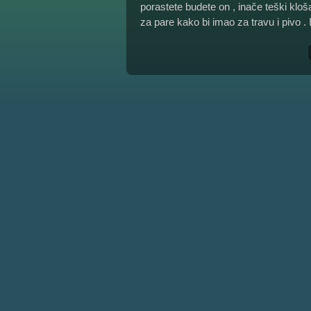
porastete budete on , inače teški kloša
za pare kako bi imao za travu i pivo . 