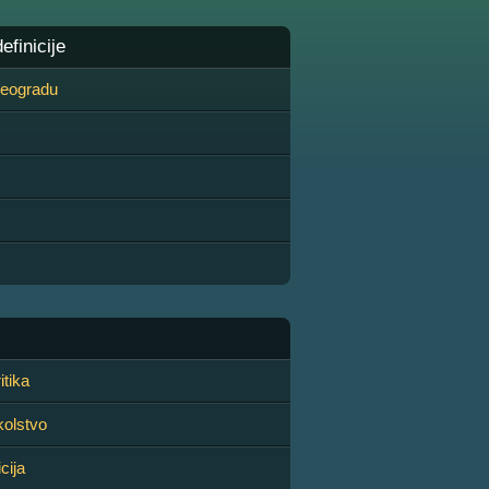
finicije
 Beogradu
itika
kolstvo
cija