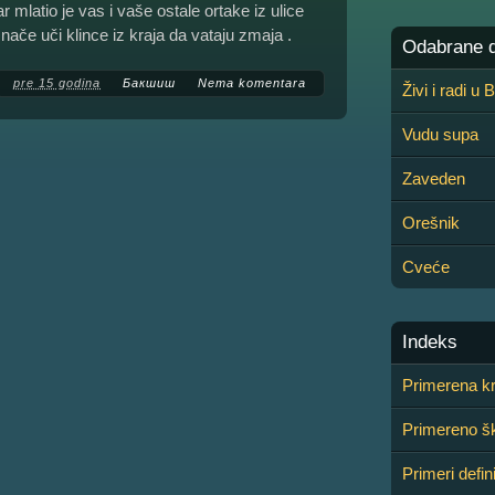
r mlatio je vas i vaše ostale ortake iz ulice
Inače uči klince iz kraja da vataju zmaja .
Odabrane de
pre 15 godina
Бакшиш
Nema komentara
Živi i radi u
Vudu supa
Zaveden
Orešnik
Cveće
Indeks
Primerena kr
Primereno š
Primeri defini