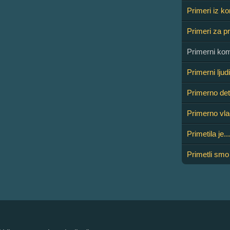
Primeri iz k
Primeri za p
Primerni kom
Primerni ljudi
Primerno de
Primerno vla
Primetila je...
Primetli smo