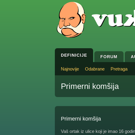
DEFINICIJE
FORUM
A
Najnovije
Odabrane
Pretraga
Primerni komšija
Primerni komšija
Vaš ortak iz ulice koji je imao 16 godi