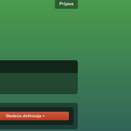
Prijava
Sledeća definicija »