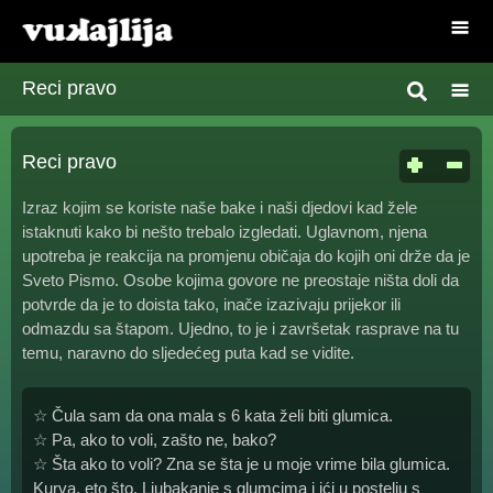
Reci pravo
Reci pravo
Izraz kojim se koriste naše bake i naši djedovi kad žele
istaknuti kako bi nešto trebalo izgledati. Uglavnom, njena
upotreba je reakcija na promjenu običaja do kojih oni drže da je
Sveto Pismo. Osobe kojima govore ne preostaje ništa doli da
potvrde da je to doista tako, inače izazivaju prijekor ili
odmazdu sa štapom. Ujedno, to je i završetak rasprave na tu
temu, naravno do sljedećeg puta kad se vidite.
☆ Čula sam da ona mala s 6 kata želi biti glumica.
☆ Pa, ako to voli, zašto ne, bako?
☆ Šta ako to voli? Zna se šta je u moje vrime bila glumica.
Kurva, eto što. Ljubakanje s glumcima i ići u postelju s