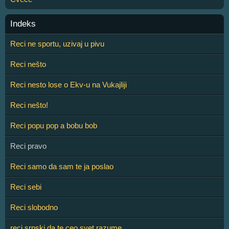
Indeks
Reci ne sportu, uzivaj u pivu
Reci nešto
Reci nesto lose o Ekv-u na Vukajliji
Reci nešto!
Reci popu pop a bobu bob
Reci pravo
Reci samo da sam te ja poslao
Reci sebi
Reci slobodno
reci srpski da te ceo svet razume