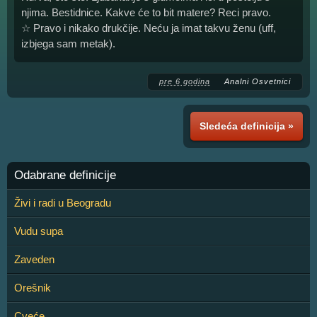
njima. Bestidnice. Kakve će to bit matere? Reci pravo.
☆ Pravo i nikako drukčije. Neću ja imat takvu ženu (uff,
izbjega sam metak).
pre 6 godina
Analni Osvetnici
Sledeća definicija »
Odabrane definicije
Živi i radi u Beogradu
Vudu supa
Zaveden
Orešnik
Cveće