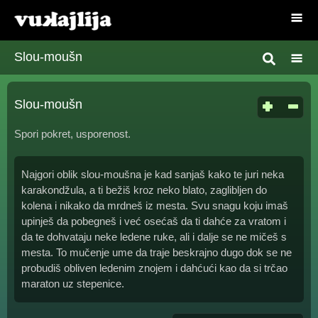
Slou-moušn
Slou-moušn
Spori pokret, usporenost.
Najgori oblik slou-moušna je kad sanjaš kako te juri neka
karakondžula, a ti bežiš kroz neko blato, zaglibljen do
kolena i nikako da mrdneš iz mesta. Svu snagu koju imaš
upinješ da pobegneš i već osećaš da ti dahće za vratom i
da te dohvataju neke ledene ruke, ali i dalje se ne mičeš s
mesta. To mučenje ume da traje beskrajno dugo dok se ne
probudiš obliven ledenim znojem i dahćući kao da si trčao
maraton uz stepenice.