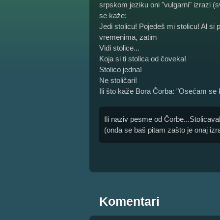
srpskom jeziku oni "vulgarni" izrazi (s
se kaže:
Jedi stolicu! Pojedeš mi stolicu! Al si 
vremenima, zatim
Vidi stolice...
Koja si ti stolica od čoveka!
Stolico jedna!
Ne stoličari!
Ili što kaže Bora Čorba: "Osećam se k
Ili naziv pesme od Čorbe...Stolicavalj
(onda se baš pitam zašto je onaj izr
Komentari