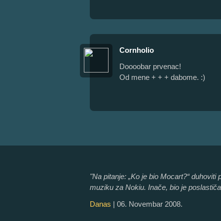
Cornholio
Doooobar prvenac!
Od mene + + + dabome. :)
"Na pitanje: „Ko je bio Mocart?“ duhoviti
muziku za Nokiu. Inače, bio je poslastičar 
Danas
| 06. Novembar 2008.