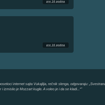
pre 16 godina
pre 16 godina
 posetioci internet sajta Vukajlija, rečnik slenga, odgovaraju: „Svestr
i izmislio je Mozzart kugle. A voleo je i da se kladi...“"