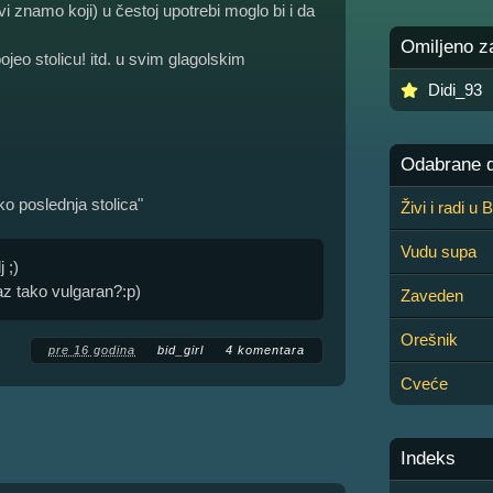
vi znamo koji) u čestoj upotrebi moglo bi i da
Omiljeno z
pojeo stolicu! itd. u svim glagolskim
Didi_93
Odabrane de
o poslednja stolica"
Živi i radi u
Vudu supa
 ;)
az tako vulgaran?:p)
Zaveden
Orešnik
pre 16 godina
bid_girl
4 komentara
Cveće
Indeks