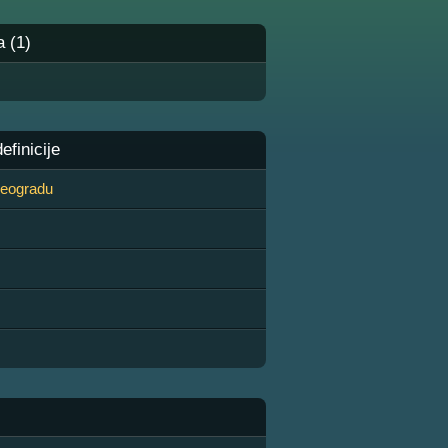
a (1)
finicije
 Beogradu