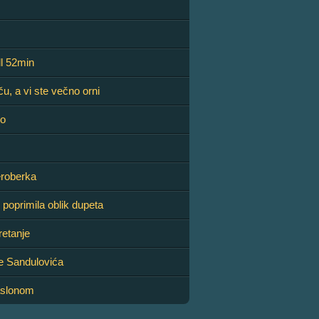
ll 52min
ču, a vi ste večno orni
ko
eroberka
 poprimila oblik dupeta
retanje
le Sandulovića
aslonom