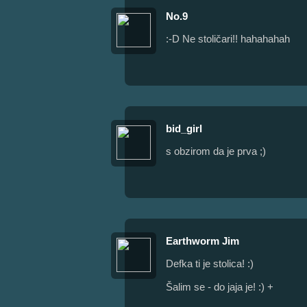
No.9
:-D Ne stoličari!! hahahahah
bid_girl
s obzirom da je prva ;)
Earthworm Jim
Defka ti je stolica! :)
Šalim se - do jaja je! :) +