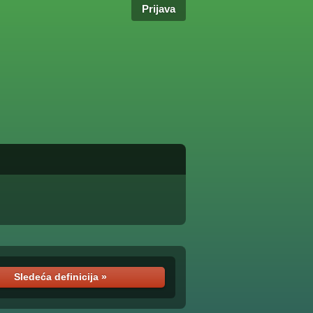
Prijava
Sledeća definicija »