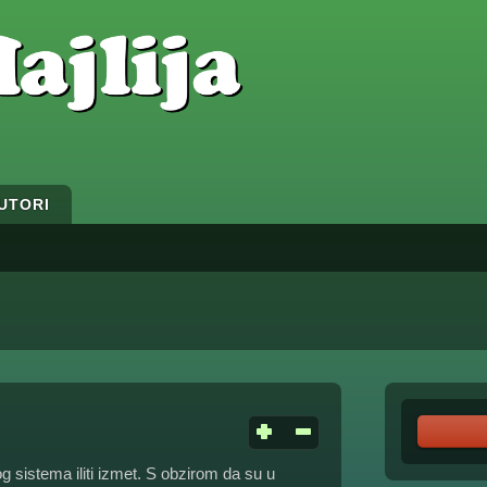
UTORI
og sistema iliti izmet. S obzirom da su u