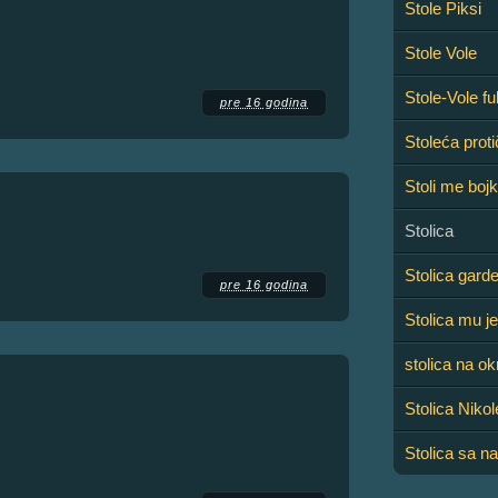
Stole Piksi
Stole Vole
Stole-Vole fu
pre 16 godina
Stoleća proti
Stoli me boj
Stolica
Stolica gard
pre 16 godina
Stolica mu je
stolica na ok
Stolica Niko
Stolica sa n