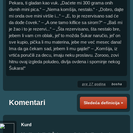
Pekara, ti gladan kao vuk. „Daćete mi 300 grama onih
divnih mini pica.“ – „Nema komšija, nestalo.“ - „Dobro, dajte
mi onda ove mini viršle i...“ – „E, to je rezervisano sad će
da dođe čovek.“ – „A one tamo kiflice sa sirom?“ – „Baš mi
je žao i to je rezervi...“ – „Šta rezervisano, šta nestalo bre,
jebem li vam crn oblak, jel’ to možda Šukar naručio, jel’ on
sve kupio, pička li mu materina, jebe me već mesec dana!
Ima da ga čekam sad, jebem li mu gajde!“ – „Komšija, iz
vrtića poručili za decu, imaju neku proslavu. Zorooo, zovi
hitnu ovaj izgleda poludeo, divlja ovdena i spominje nekog
Šukara!“
pre 17 godina
bosha
Komentari
Sledeća definicija »
Kurd