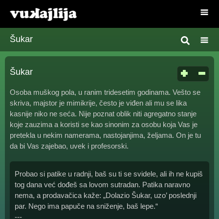
Šukar
Šukar
Osoba muškog pola, u ranim tridesetim godinama. Vešto se
skriva, majstor je mimikrije, često je viđen ali mu se lika
kasnije niko ne seća. Nije poznat oblik niti agregatno stanje
koje zauzima a koristi se kao sinonim za osobu koja Vas je
pretekla u nekim namerama, nastojanjima, željama. On je tu
da bi Vas zajebao, uvek i profesorski.
Probao si patike u radnji, baš su ti se svidele, ali ih ne kupiš
tog dana već dođeš sa lovom sutradan. Patika naravno
nema, a prodavačica kaže: „Dolazio Šukar, uzo’ poslednji
par. Nego ima papuče na sniženje, baš lepe.“
---