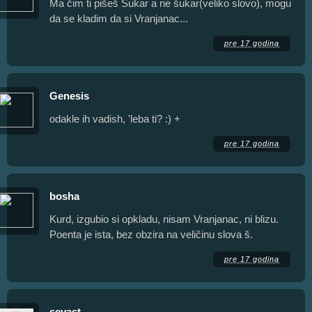
Ma čim ti pišeš Šukar a ne šukar(veliko slovo), mogu
da se kladim da si Vranjanac...
pre 17 godina
Genesis
odakle ih vadish, 'leba ti? :) +
pre 17 godina
bosha
Kurd, izgubio si opkladu, nisam Vranjanac, ni blizu.
Poenta je ista, bez obzira na veličinu slova š.
pre 17 godina
sevast