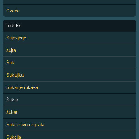
Cveće
Indeks
Sujevjerje
sujta
Šuk
Sukaljka
Sukanje rukava
Šukar
šukat
Sukcesivna isplata
Sukcija