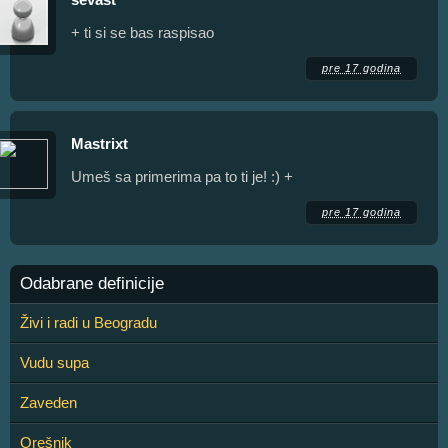
+ ti si se bas raspisao
pre 17 godina
Mastrixt
Umeš sa primerima pa to ti je! :) +
pre 17 godina
Odabrane definicije
Živi i radi u Beogradu
Vudu supa
Zaveden
Orešnik