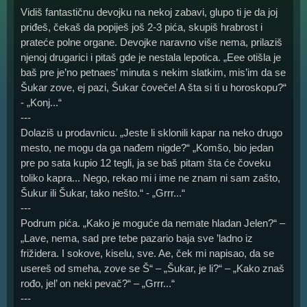
Vidiš fantastičnu devojku na nekoj zabavi, glupo ti je da joj
priđeš, čekaš da popiješ još 2-3 pića, skupiš hrabrost i
prateće polne organe. Devojke naravno više nema, prilaziš
njenoj drugarici i pitaš gde je nestala lepotica. „Eee otišla je
baš pre je’no petnaes’ minuta s nekim slatkim, mis’im da se
Šukar zove, ej pazi, Šukar čoveče! A šta si ti u horoskopu?“
- „Konj...“
---
Dolaziš u prodavnicu. „Jeste li sklonili kapar na neko drugo
mesto, ne mogu da ga nađem nigde?“ „Komšo, bio jedan
pre po sata kupio 12 tegli, ja se baš pitam šta će čoveku
toliko kapra... Nego, rekao mi i ime ne znam ni sam zašto,
Šukur ili Šukar, tako nešto.“ - „Grrr...“
---
Podrum pića. „Kako je moguće da nemate hladan Jelen?“ –
„Lave, nema, sad pre tebe pazario baja sve ’ladno iz
frižidera. I sokove, kiselu, sve. Ae, ček mi napisao, da se
usereš od smeha, zove se Š“ – „Šukar, je li?“ – „Kako znaš
rođo, jel’ on neki pevač?“ – „Grrr...“
---