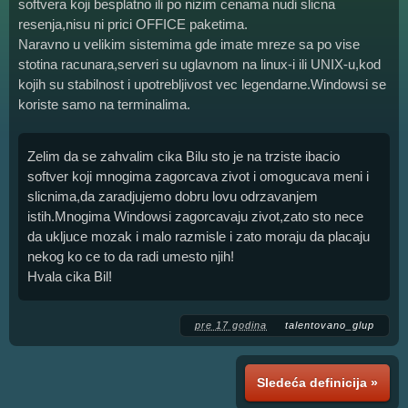
softvera koji besplatno ili po nizim cenama nudi slicna
resenja,nisu ni prici OFFICE paketima.
Naravno u velikim sistemima gde imate mreze sa po vise
stotina racunara,serveri su uglavnom na linux-i ili UNIX-u,kod
kojih su stabilnost i upotrebljivost vec legendarne.Windowsi se
koriste samo na terminalima.
Zelim da se zahvalim cika Bilu sto je na trziste ibacio
softver koji mnogima zagorcava zivot i omogucava meni i
slicnima,da zaradjujemo dobru lovu odrzavanjem
istih.Mnogima Windowsi zagorcavaju zivot,zato sto nece
da ukljuce mozak i malo razmisle i zato moraju da placaju
nekog ko ce to da radi umesto njih!
Hvala cika Bil!
pre 17 godina
talentovano_glup
Sledeća definicija »