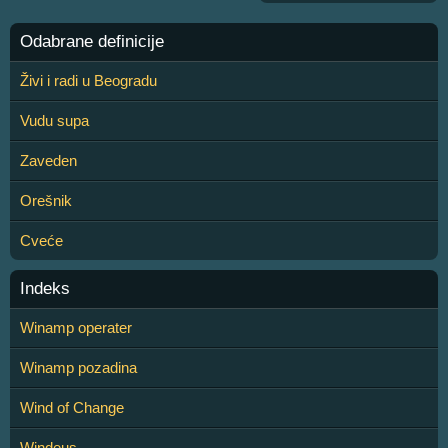
Odabrane definicije
Živi i radi u Beogradu
Vudu supa
Zaveden
Orešnik
Cveće
Indeks
Winamp operater
Winamp pozadina
Wind of Change
Windeus