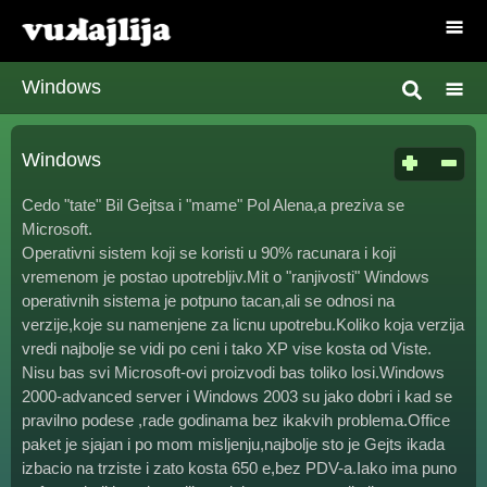
Windows
Windows
Cedo "tate" Bil Gejtsa i "mame" Pol Alena,a preziva se
Microsoft.
Operativni sistem koji se koristi u 90% racunara i koji
vremenom je postao upotrebljiv.Mit o "ranjivosti" Windows
operativnih sistema je potpuno tacan,ali se odnosi na
verzije,koje su namenjene za licnu upotrebu.Koliko koja verzija
vredi najbolje se vidi po ceni i tako XP vise kosta od Viste.
Nisu bas svi Microsoft-ovi proizvodi bas toliko losi.Windows
2000-advanced server i Windows 2003 su jako dobri i kad se
pravilno podese ,rade godinama bez ikakvih problema.Office
paket je sjajan i po mom misljenju,najbolje sto je Gejts ikada
izbacio na trziste i zato kosta 650 e,bez PDV-a.Iako ima puno