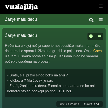
Žanje malu decu
Žanje malu decu
Rečenica u kojoj nečija superiornost dostiže maksimum. Bilo
da se radi o sportu ili životu, o grupi ili o pojedincu. On je
Ćaća
u svemu i svaka borba sa njim je uzaludna i već na samom
početku osuđena na propast.
- Brate, e si pratio sinoć boks na tv-u ?
- Kličko, a ? Ma čovek je car.
- Znači, žanje malu decu. E onako se udara, a ne ko oni
komarci što se bockaju po ringu 12 rundi.
pre 14 godina
nikola_pop