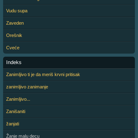
Vudu supa
Zaveden
Orešnik
Cveće
Indeks
Zanimljivo ti je da meriš krvni pritisak
zanimljivo zanimanje
Zanimljivo...
Zanišaniti
žanjati
Žanje malu decu