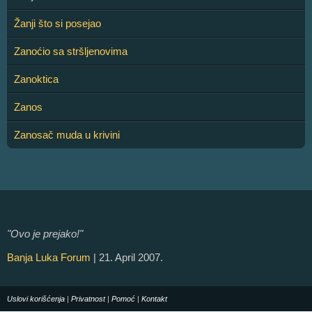
Žanji što si posejao
Zanoćio sa stršljenovima
Zanoktica
Zanos
Zanosač muda u krivini
"Ovo je prejako!"
Banja Luka Forum
| 21. April 2007.
Uslovi korišćenja
|
Privatnost
|
Pomoć
|
Kontakt