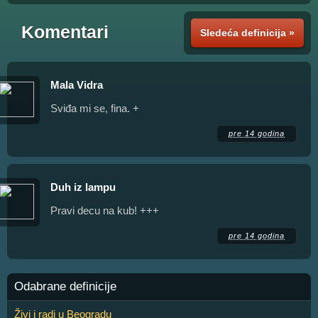
Komentari
Sledeća definicija »
Mala Vidra
Sviđa mi se, fina. +
pre 14 godina
Duh iz lampu
Pravi decu na kub! +++
pre 14 godina
Odabrane definicije
Živi i radi u Beogradu