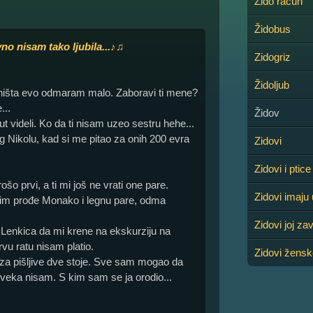
Žido račun
Židobus
o nisam tako ljubila...♪♫
Zidogriz
Židoljub
e, ništa evo odmaram malo. Zaboravi ti mene?
...
Židov
 videli. Ko da ti nisam uzeo sestru hehe...
 Nikolu, kad si me pitao za onih 200 evra
Zidovi
Zidovi i pti
o prvi, a ti mi još ne vrati one pare.
Zidovi imaju 
 čim prođe Monako i legnu pare, odma
Zidovi joj za
a Lenkica da mi krene na ekskurziju na
prvu ratu nisam platio.
Zidovi žensk
 za pišljive dve stoje. Sve sam mogao da
oveka nisam. S kim sam se ja orodio...