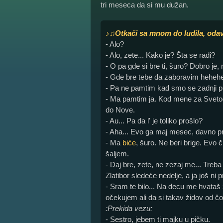
tri meseca da si mu dužan.
♪♫Otkači sa mnom do ludila, odavn
- Alo?
- Alo, zete... Kako je? Šta se radi?
- O pa gde si bre ti, šuro? Dobro j
- Gde bre tebe da zaboravim hehehe
- Pa ne pamtim kad smo se zadnji put
- Ma pamtim ja. Kod mene za Svetog
do Nove.
- Au... Pa da l' je toliko prošlo?
- Aha... Evo ga maj mesec, davno proš
- Ma
biće
, šuro. Ne beri brige. Evo
šaljem.
- Daj bre, zete, ne zezaj me... Treb
Zlatibor sledeće nedelje, a ja još ni 
- Sram te bilo... Na decu me hvataš
očekujem ali da si takav židov od č
:Prekida vezu:
- Sestro, jebem ti majku u pičku.