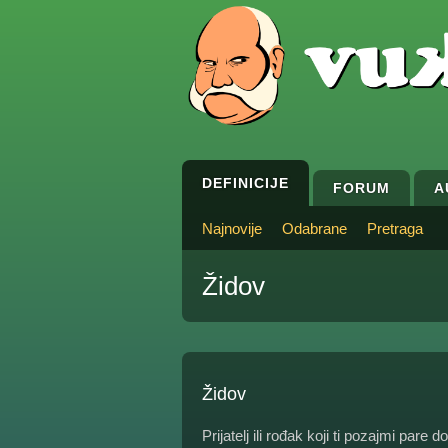
DEFINICIJE
FORUM
A
Najnovije
Odabrane
Pretraga
Židov
Židov
Prijatelj ili rođak koji ti pozajmi par