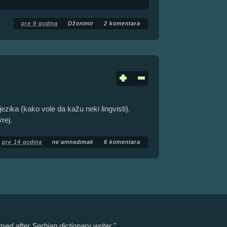
pre 9 godina
Džonimir
2 komentara
 jezika (kako vole da kažu neki lingvisti).
rej.
pre 14 godina
ne'amnadimak
6 komentara
ed after Serbian dictionary writer."