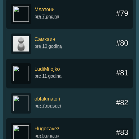
Млатони
#79
pre 7 godina
Самхаин
#80
pre 10 godina
LudiMilojko
#81
pre 11 godina
oblakmatori
#82
pre 7 meseci
Hugocavez
#83
pre 5 godina