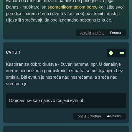
vladara od muških uljeza ili da neko ne pobegne iz njega.
Danas - muškarci sa
spomenikom palom borcu
koji štite svoj
porodični harem (žena i dve ili više ćerki) od stranih muških
uljeza ili sprečavaju da one iznenadno pobegnu iz kuće.
pre 16 godina
Триша
evnuh
Kastriran za dobro društva - čuvari harema, npr. U današnje
vreme hedonizma i promiskuiteta smatra se postojanjem bez
smisla. Biti evnuh je nesreća nad nesrećama, a sreća nad
srećama je:
Osećam se kao nanovo rodjeni evnuh!
pre 19 godina
Abraxus