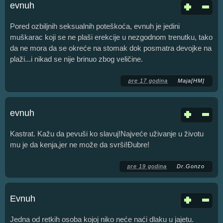
evnuh
Pored ozbiljnih seksualnih poteškoća, evnuh je jedini
muškarac koji se ne plaši erekcije u nezgodnom trenutku, tako
da ne mora da se okreće na stomak dok posmatra devojke na
plaži...i nikad se nije brinuo zbog veličine.
pre 17 godina
Maja[HM]
evnuh
Kastrat. Kažu da pevuši ko slavuj!Najveće uživanje u životu
mu je da kenja,jer ne može da svrši!Đubre!
pre 19 godina
Dr.Gonzo
Evnuh
Jedna od retkih osoba kojoj niko neće naći dlaku u jajetu.