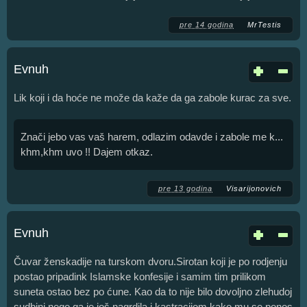
pre 14 godina
MrTestis
Evnuh
Lik koji i da hoće ne može da kaže da ga zabole kurac za sve.
Znači jebo vas vaš harem, odlazim odavde i zabole me k...
khm,khm uvo !! Dajem otkaz.
pre 13 godina
Visarijonovich
Evnuh
Čuvar ženskadije na turskom dvoru.Sirotan koji je po rodjenju
postao pripadink Islamske konfesije i samim tim prilikom
suneta ostao bez po ćune. Kao da to nije bilo dovoljno zlehudoj
sudbini nego ga je još nagrdila i kastracijom kako mu se ponos