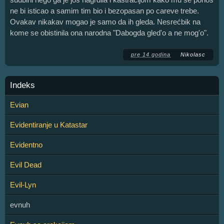
ne bi isticao a samim tim bio i bezopasan po careve trebe.
Ovakav nikakav mogao je samo da ih gleda. Nesrećbik na
kome se obistinila ona narodna "Dabogda gled'o a ne mog'o".
pre 14 godina
Nikolasc
Indeks
Evian
Evidentiranje u Katastar
Evidentno
Evil Dead
Evil-Lyn
evnuh