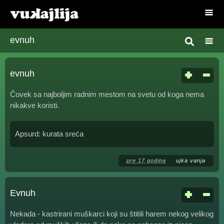
evnuh
evnuh
Čovek sa najboljim radnim mestom na svetu od koga nema
nikakve koristi.
Apsurd: kurata sreća
pre 17 godina
ujka vanja
Evnuh
Nekada - kastrirani muškarci koji su štitili harem nekog velikog