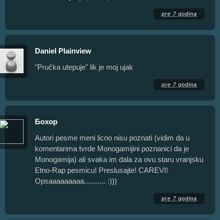
pre 7 godina
Daniel Plainview
"Pručka utepuje" lik je moj ujak
pre 7 godina
Бохор
Autori pesme meni licno nisu poznati (vidim da u
komentarima tvrde Monogamijini poznanici da je
Monogamija) ali svaka im dala za ovu staru vranjsku
Etno-Rap pesmicu! Preslusajte! CAREVI!
Opsaaaaaaaaa........... :)))
pre 7 godina