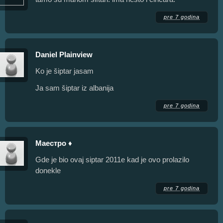
pre 7 godina
Daniel Plainview
Ko je šiptar jasam
Ja sam šiptar iz albanija
pre 7 godina
Маестро ♦
Gde je bio ovaj siptar 2011e kad je ovo prolazilo
donekle
pre 7 godina