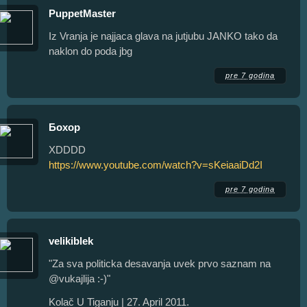
PuppetMaster
Iz Vranja je najjaca glava na jutjubu JANKO tako da
naklon do poda jbg
pre 7 godina
Бохор
XDDDD
https://www.youtube.com/watch?v=sKeiaaiDd2I
pre 7 godina
velikiblek
"Za sva politicka desavanja uvek prvo saznam na
@vukajlija :-)"
Kolač U Tiganju | 27. April 2011.