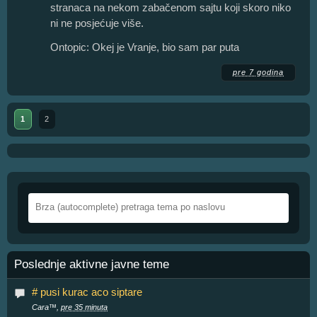
stranaca na nekom zabačenom sajtu koji skoro niko
ni ne posjećuje više.
Ontopic: Okej je Vranje, bio sam par puta
pre 7 godina
1
2
Poslednje aktivne javne teme
# pusi kurac aco siptare
Cara™,
pre 35 minuta