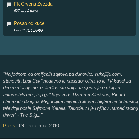
FK Crvena Zvezda
627,
pre 2 dana
Posao od kuće
Cara™,
pre 2 dana
"Na jednom od omiljenih sajtova za duhovite, vukajlija.com,
stanoviti „Ludi Cak" nedavno je napisao: Ultra, to je TV kanal za
degenerisanje dece. Jedino što valja na njemu je emisija o
automobilizmu „Top gir" koju vode Džeremi Klarkson, Ričard
Hemond i Džejms Mej, trojica najvećih likova i hejtera na britanskoj
televiziji posle Sajmona Kauela. Takođe, tu je i njihov „tamed racing
driver" - The Stig..."
Press
| 09. Decembar 2010.