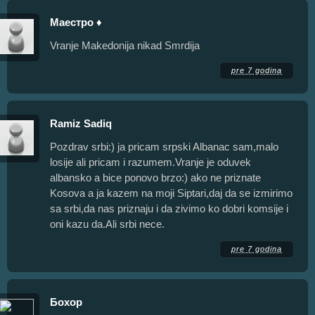
Маестро ♦
Vranje Makedonija nikad Smrdija
pre 7 godina
Ramiz Sadiq
Pozdrav srbi:) ja pricam srpski Albanac sam,malo
losije ali pricam i razumem.Vranje je oduvek
albansko a bice ponovo brzo:) ako ne priznate
Kosova a ja kazem na moji Siptari,daj da se izmirimo
sa srbi,da nas priznaju i da zivimo ko dobri komsije i
oni kazu da.Ali srbi nece.
pre 7 godina
Бохор