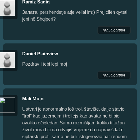
Ramiz Sadiq
Запата, përshëndetje atje,vëllai im:) Prej cilën qyteti
jeni në Shqipëri?
pre 7 godina
Daniel Plainview
Pozdrav i tebi lepi moj
pre 7 godina
Mali Mujo
Ustvari je abnormalno loš trol, štaviše, da je stavio
"trol" kao juzernejm i trolfejs kao avatar ne bi bio
ovoliko očigledan. Samo razmišljam koliko ti tužan
život mora biti da odvojiš vrijeme da napraviš lažni
šiptarski profil samo ne bi li istrigerovao par rendom