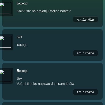
Бохор
Kakvi ste na brojanju stolica batke?
pre 7 godina
627
тако је
pre 7 godina
Бохор
Sry
Već bi ti neko napisao da nisam ja šta
pre 7 godina