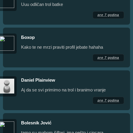
Uuu odličan trol batke
pre 7 godina
Бохор
Kako te ne mrzi praviti profil jebate hahaha
pre 7 godina
Daniel Plainview
Aj da se svi primimo na trol i branimo vranje
pre 7 godina
Bolesnik Jović
tamo su mahom šiftari. ima nešto i cincara.