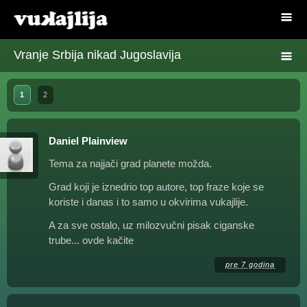
Vranje Srbija nikad Jugoslavija
1
2
Daniel Plainview
Tema za najjači grad planete možda.
Grad koji je iznedrio top autore, top fraze koje se
koriste i danas i to samo u okvirima vukajlije.
A za sve ostalo, uz milozvučni pisak ciganske
trube... ovde kačite
pre 7 godina