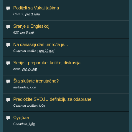
Podijeli sa Vukajlijašima
Cara™,
pre 3 sata
Sranje u Engleskoj
627,
pre 8 sati
Na današnji dan umro/la je...
Секулин шотан,
pre 19 sati
Serije - preporuke, kritike, diskusija
celtic,
pre 21 sat
Šta slušate trenutačno?
melkijades,
juče
Predložite SVOJU definiciju za odabrane
Секулин шотан,
juče
Фудбал
Cabadath,
juče