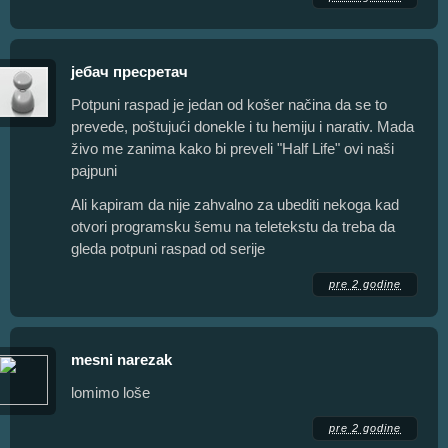
јебач пресретач
Potpuni raspad je jedan od košer načina da se to
prevede, poštujući donekle i tu hemiju i narativ. Mada
živo me zanima kako bi preveli "Half Life" ovi naši
pajpuni
Ali kapiram da nije zahvalno za ubediti nekoga kad
otvori programsku šemu na teletekstu da treba da
gleda potpuni raspad od serije
pre 2 godine
mesni narezak
lomimo loše
pre 2 godine