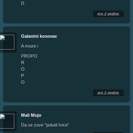
D
pre 2 godine
Galantni kosovac
A moze i
PROPO
R
O
P
O
pre 2 godine
Mali Mujo
Da se zove "poludi Ivice"