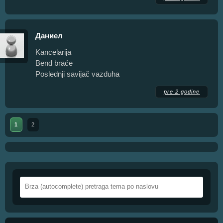
Даниел
Kancelarija
Bend braće
Poslednji savijač vazduha
pre 2 godine
1
2