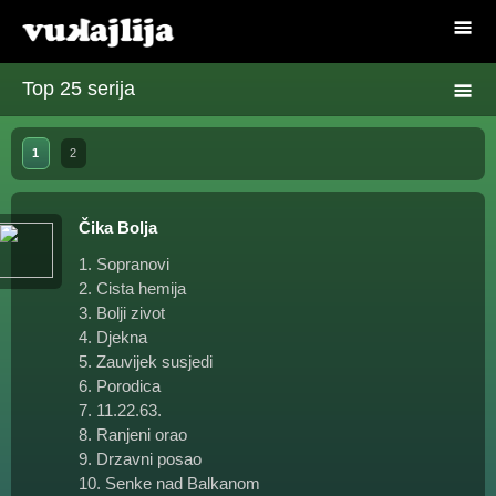
Top 25 serija
1
2
Čika Bolja
1. Sopranovi
2. Cista hemija
3. Bolji zivot
4. Djekna
5. Zauvijek susjedi
6. Porodica
7. 11.22.63.
8. Ranjeni orao
9. Drzavni posao
10. Senke nad Balkanom