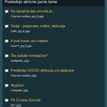
Poslednje aktivne javne teme
Na današnji dan umro/la je...
Секулин шотан,
pre 2 sata
Serije - preporuke, kritike, diskusija
celtic,
pre 4 sata
# pusi kurac aco siptare
Cara™,
pre 5 sati
Šta slušate trenutačno?
melkijades,
juče
Predložite SVOJU definiciju za odabrane
Секулин шотан,
juče
Фудбал
Cabadath,
juče
FK Crvena Zvezda
627,
juče