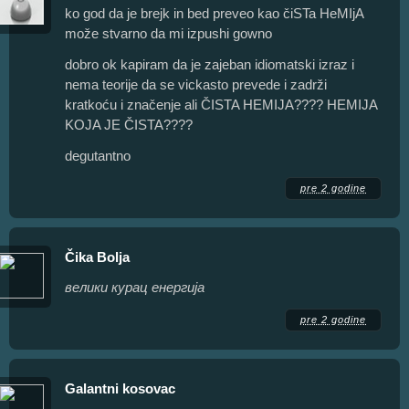
ko god da je brejk in bed preveo kao čiSTa HeMIjA
može stvarno da mi izpushi gowno
dobro ok kapiram da je zajeban idiomatski izraz i
nema teorije da se vickasto prevede i zadrži
kratkoću i značenje ali ČISTA HEMIJA???? HEMIJA
KOJA JE ČISTA????
degutantno
pre 2 godine
Čika Bolja
велики курац енергија
pre 2 godine
Galantni kosovac