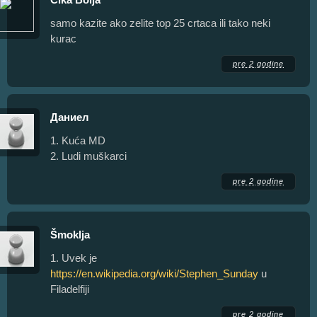
samo kazite ako zelite top 25 crtaca ili tako neki
kurac
pre 2 godine
Даниел
1. Kuća MD
2. Ludi muškarci
pre 2 godine
Šmoklja
1. Uvek je
https://en.wikipedia.org/wiki/Stephen_Sunday
u
Filadelfiji
pre 2 godine