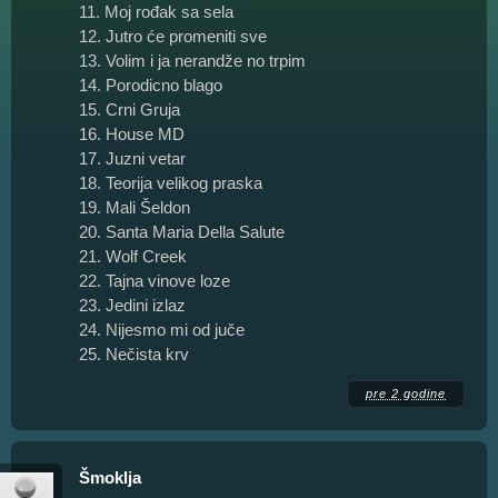
11. Moj rođak sa sela
12. Jutro će promeniti sve
13. Volim i ja nerandže no trpim
14. Porodicno blago
15. Crni Gruja
16. House MD
17. Juzni vetar
18. Teorija velikog praska
19. Mali Šeldon
20. Santa Maria Della Salute
21. Wolf Creek
22. Tajna vinove loze
23. Jedini izlaz
24. Nijesmo mi od juče
25. Nečista krv
pre 2 godine
Šmoklja