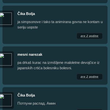
Čika Bolja
ja simpsonove i tako ta animirana govna ne kontam u
seriju uopste
pre 2 godine
mesni narezak
pa drkaš kurac na izmišljene maloletne devojčice iz
japanskih crtića bolesniku bolesni.
pre 2 godine
Čika Bolja
Потпуни распад. Амин