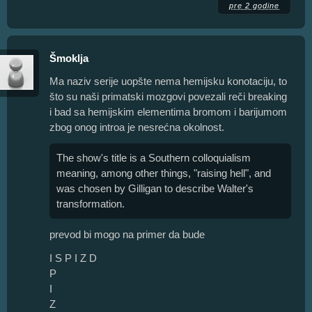
pre 2 godine
Šmoklja
Ma naziv serije uopšte nema hemijsku konotaciju, to
što su naši primatski mozgovi povezali reči breaking
i bad sa hemijskim elementima bromom i barijumom
zbog onog introa je nesrećna okolnost.
The show's title is a Southern colloquialism
meaning, among other things, "raising hell", and
was chosen by Gilligan to describe Walter's
transformation.
prevod bi mogo na primer da bude
I S P I Z D
P
I
Z