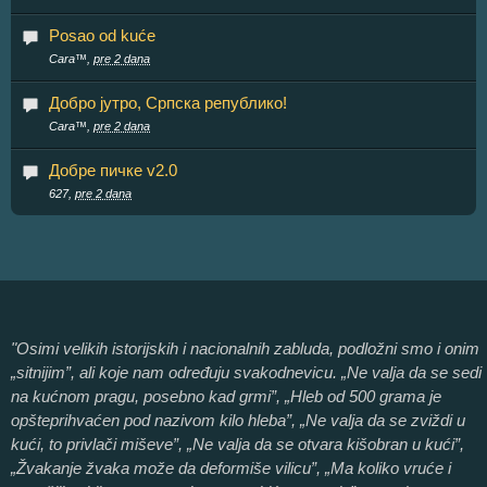
Posao od kuće
Cara™,
pre 2 dana
Добро јутро, Српска републико!
Cara™,
pre 2 dana
Добре пичке v2.0
627,
pre 2 dana
"Osimi velikih istorijskih i nacionalnih zabluda, podložni smo i onim
„sitnijim”, ali koje nam određuju svakodnevicu. „Ne valja da se sedi
na kućnom pragu, posebno kad grmi”, „Hleb od 500 grama je
opšteprihvaćen pod nazivom kilo hleba”, „Ne valja da se zviždi u
kući, to privlači miševe”, „Ne valja da se otvara kišobran u kući”,
„Žvakanje žvaka može da deformiše vilicu”, „Ma koliko vruće i