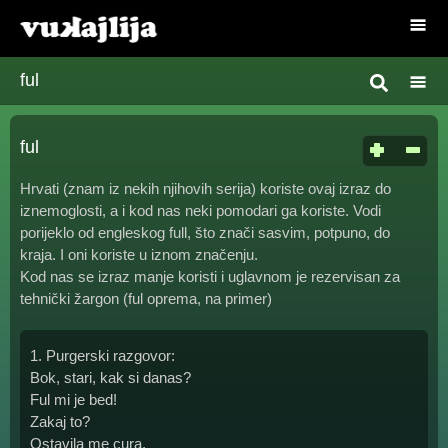
ful
ful
Hrvati (znam iz nekih njihovih serija) koriste ovaj izraz do
iznemoglosti, a i kod nas neki pomodari ga koriste. Vodi
porijeklo od engleskog full, što znači sasvim, potpuno, do
kraja. I oni koriste u iznom značenju.
Kod nas se izraz manje koristi i uglavnom je rezervisan za
tehnički žargon (ful oprema, na primer)
1. Purgerski razgovor:
Bok, stari, kak si danas?
Ful mi je bed!
Zakaj to?
Ostavila me cura.