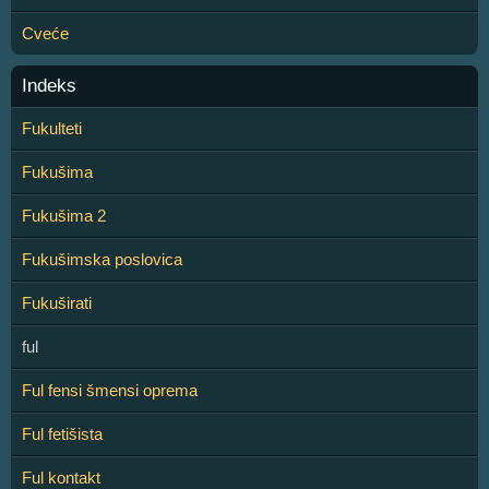
Cveće
Indeks
Fukulteti
Fukušima
Fukušima 2
Fukušimska poslovica
Fukuširati
ful
Ful fensi šmensi oprema
Ful fetišista
Ful kontakt