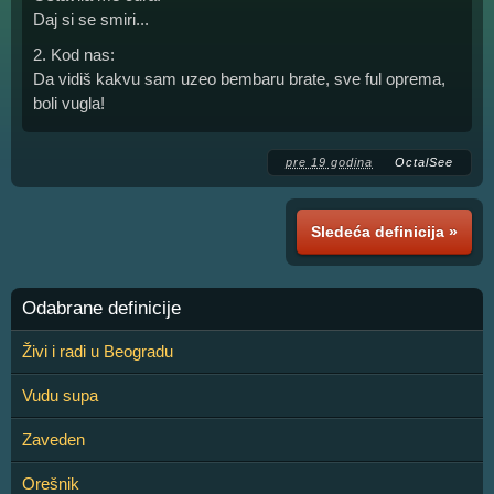
Daj si se smiri...
2. Kod nas:
Da vidiš kakvu sam uzeo bembaru brate, sve ful oprema,
boli vugla!
pre 19 godina
OctalSee
Sledeća definicija »
Odabrane definicije
Živi i radi u Beogradu
Vudu supa
Zaveden
Orešnik