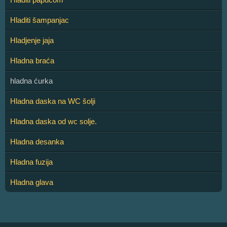
Hladiti šampanjac
Hladjenje jaja
Hladna braća
hladna ćurka
Hladna daska na WC šolji
Hladna daska od wc solje.
Hladna desanka
Hladna fuzija
Hladna glava