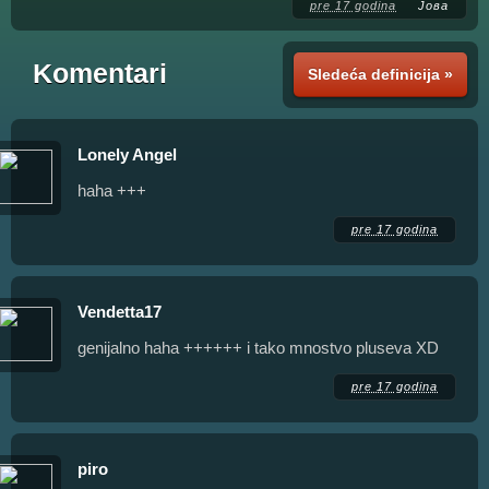
pre 17 godina
Јова
Komentari
Sledeća definicija »
Lonely Angel
haha +++
pre 17 godina
Vendetta17
genijalno haha ++++++ i tako mnostvo pluseva XD
pre 17 godina
piro