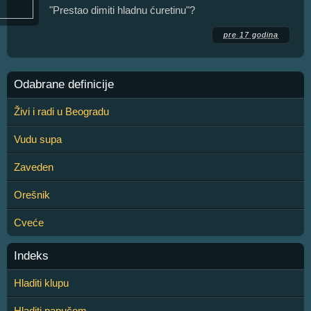
"Prestao dimiti hladnu ćuretinu"?
pre 17 godina
Odabrane definicije
Živi i radi u Beogradu
Vudu supa
Zaveden
Orešnik
Cveće
Indeks
Hladiti klupu
Hladiti papučom