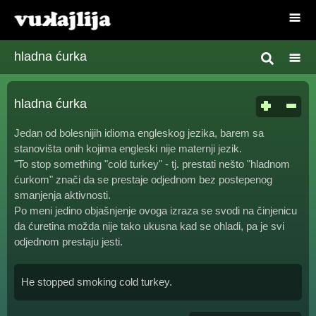
hladna ćurka
hladna ćurka
Jedan od bolesnijih idioma engleskog jezika, barem sa
stanovišta onih kojima engleski nije maternji jezik.
"To stop something "cold turkey" - tj. prestati nešto "hladnom
ćurkom" znači da se prestaje odjednom bez postepenog
smanjenja aktivnosti.
Po meni jedino objašnjenje ovoga izraza se svodi na činjenicu
da ćuretina možda nije tako ukusna kad se ohladi, pa je svi
odjednom prestaju jesti.
He stopped smoking cold turkey.