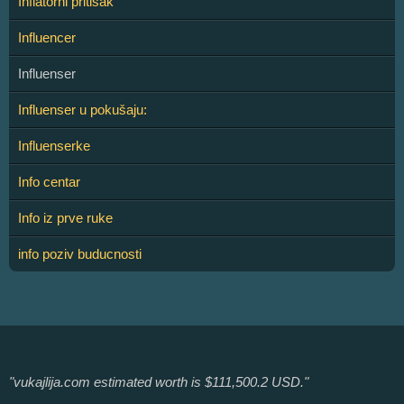
Inflatorni pritisak
Influencer
Influenser
Influenser u pokušaju:
Influenserke
Info centar
Info iz prve ruke
info poziv buducnosti
"vukajlija.com estimated worth is $111,500.2 USD."