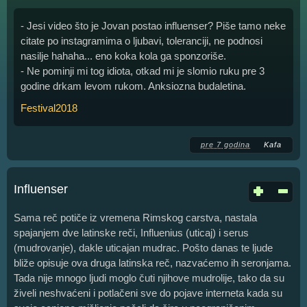
- Jesi video što je Jovan postao influenser? Piše tamo neke
citate po instagramima o ljubavi, toleranciji, ne podnosi
nasilje hahaha... eno koka kola ga sponzoriše.
- Ne pominji mi tog idiota, otkad mi je slomio ruku pre 3
godine drkam levom rukom. Anksiozna budaletina.
Festival2018
pre 7 godina
Kafa
Influenser
Sama reč potiče iz vremena Rimskog carstva, nastala
spajanjem dve latinske reči, Influenius (uticaj) i serus
(mudrovanje), dakle uticajan mudrac. Pošto danas te ljude
bliže opisuje ova druga latinska reč, nazvaćemo ih seronjama.
Tada nije mnogo ljudi moglo čuti njihove mudrolije, tako da su
živeli neshvaćeni i potlačeni sve do pojave interneta kada su