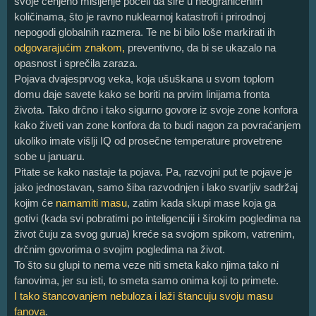
svoje cenjeno mišljenje počeli da šire u neograničenim
količinama, što je ravno nuklearnoj katastrofi i prirodnoj
nepogodi globalnih razmera. Te ne bi bilo loše markirati ih
odgovarajućim znakom,
preventivno, da bi se ukazalo na
opasnost i sprečila zaraza.
Pojava dvajesprvog veka, koja ušuškana u svom toplom
domu daje savete kako se boriti na prvim linijama fronta
života. Tako drčno i tako sigurno govore iz svoje zone konfora
kako živeti van zone konfora da to budi nagon za povraćanjem
ukoliko imate višlji IQ od prosečne temperature provetrene
sobe u januaru.
Pitate se kako nastaje ta pojava. Pa, razvojni put te pojave je
jako jednostavan, samo šiba razvodnjen i lako svarljiv sadržaj
kojim će
namamiti masu
, zatim kada skupi mase koja ga
gotivi (kada svi pobratimi po inteligenciji i širokim pogledima na
život čuju za svog gurua) kreće sa svojom spikom, vatrenim,
drčnim govorima o svojim pogledima na život.
To što su glupi to nema veze niti smeta kako njima tako ni
fanovima, jer su isti, to smeta samo onima koji to primete.
I tako štancovanjem nebuloza i laži štancuju svoju masu
fanova
.