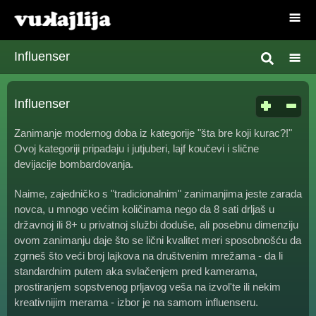
Influenser
Influenser
Zanimanje modernog doba iz kategorije "šta bre koji kurac?!"
Ovoj kategoriji pripadaju i jutjuberi, lajf koučevi i slične
devijacije bombardovanja.
Naime, zajedničko s "tradicionalnim" zanimanjima jeste zarada
novca, u mnogo većim količinama nego da 8 sati drljaš u
državnoj ili 8+ u privatnoj službi doduše, ali posebnu dimenziju
ovom zanimanju daje što se lični kvalitet meri sposobnošću da
zgrneš što veći broj lajkova na društvenim mrežama - da li
standardnim putem aka svlačenjem pred kamerama,
prostiranjem sopstvenog prljavog veša na izvol'te ili nekim
kreativnijim merama - izbor je na samom influenseru.