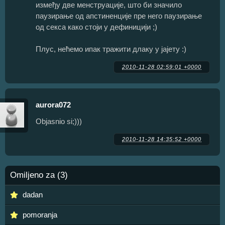
између две менструације, што би значило
паузирање од апстиненције пре него паузирање
од секса како стоји у дефиницији ;)
Плус, нећемо ипак тражити длаку у јајету :)
2010-11-28 02:59:01 +0000
aurora072
Objasnio si;)))
2010-11-28 14:35:52 +0000
Omiljeno za (3)
dadan
pomoranja