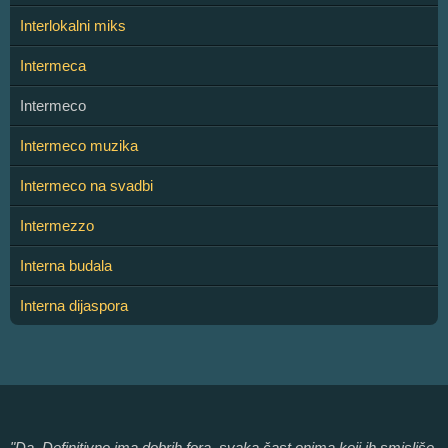
Interlokalni miks
Intermeca
Intermeco
Intermeco muzika
Intermeco na svadbi
Intermezzo
Interna budala
Interna dijaspora
"Da. Definitivno ima dobrih fora, svaka čast onima koji ih smisliše.