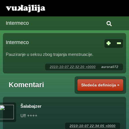
Intermeco
Intermeco
Pauziranje u seksu zbog trajanja menstruacije.
2010-10-07 22:32:20 +0000
aurora072
Komentari
Sledeća definicija »
Šalabajzer
Uf! ++++
2010-10-07 22:34:05 +0000