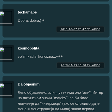
techamape
Dobra, dobra:) +
2010-10-07 23:47:33 +0000
kosmopolita
volim kad si koncizna...+++
2010-11-25 13:58:24 +0000
Da objasnim
Лепо објашњено, али... увек има оно "али". Интер
на латинском значи "између", па би било
логичније да "интермецо" (ако се сложимо да је
меца = менструација од мила) значи период