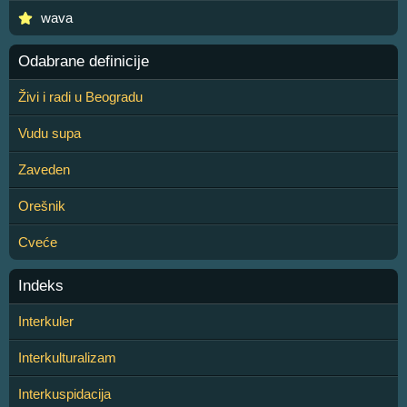
wava
Odabrane definicije
Živi i radi u Beogradu
Vudu supa
Zaveden
Orešnik
Cveće
Indeks
Interkuler
Interkulturalizam
Interkuspidacija