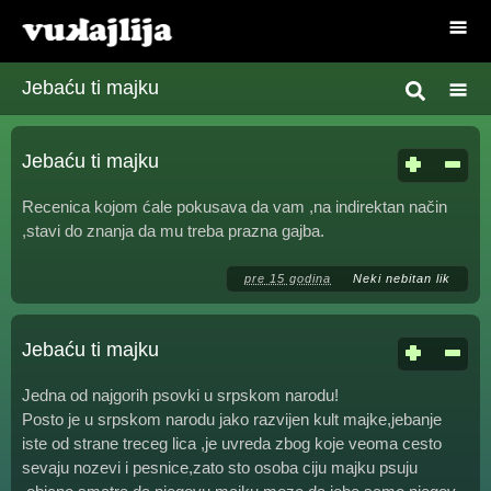
Jebaću ti majku
Jebaću ti majku
Recenica kojom ćale pokusava da vam ,na indirektan način
,stavi do znanja da mu treba prazna gajba.
pre 15 godina
Neki nebitan lik
Jebaću ti majku
Jedna od najgorih psovki u srpskom narodu!
Posto je u srpskom narodu jako razvijen kult majke,jebanje
iste od strane treceg lica ,je uvreda zbog koje veoma cesto
sevaju nozevi i pesnice,zato sto osoba ciju majku psuju