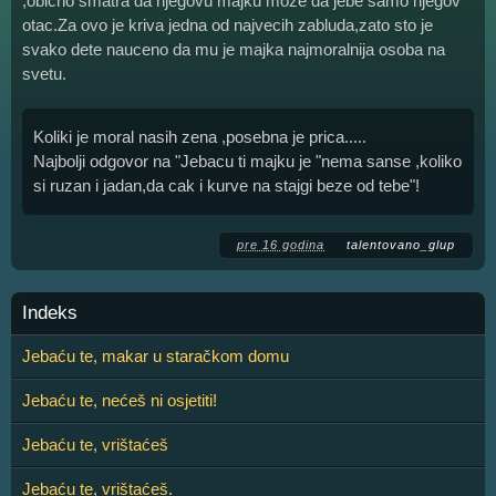
,obicno smatra da njegovu majku moze da jebe samo njegov
otac.Za ovo je kriva jedna od najvecih zabluda,zato sto je
svako dete nauceno da mu je majka najmoralnija osoba na
svetu.
Koliki je moral nasih zena ,posebna je prica.....
Najbolji odgovor na "Jebacu ti majku je "nema sanse ,koliko
si ruzan i jadan,da cak i kurve na stajgi beze od tebe"!
pre 16 godina
talentovano_glup
Indeks
Jebaću te, makar u staračkom domu
Jebaću te, nećeš ni osjetiti!
Jebaću te, vrištaćeš
Jebaću te, vrištaćeš.