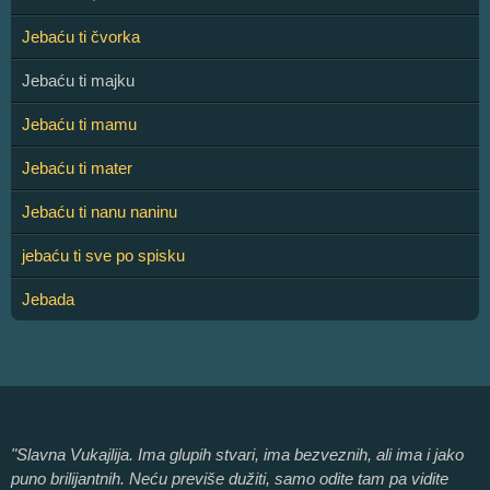
Jebaću ti čvorka
Jebaću ti majku
Jebaću ti mamu
Jebaću ti mater
Jebaću ti nanu naninu
jebaću ti sve po spisku
Jebada
"Slavna Vukajlija. Ima glupih stvari, ima bezveznih, ali ima i jako
puno brilijantnih. Neću previše dužiti, samo odite tam pa vidite