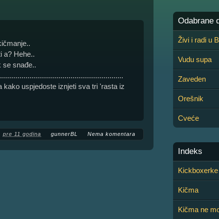
Odabrane de
Živi i radi u
ičmanje..
ti a? Hehe..
Vudu supa
k se snađe..
...............................................................
Zaveden
 kako uspjedoste iznjeti sva tri 'rasta iz
Orešnik
Cveće
pre 11 godina
gunnerBL
Nema komentara
Indeks
Kickboxerke
Kičma
Kičma ne mo