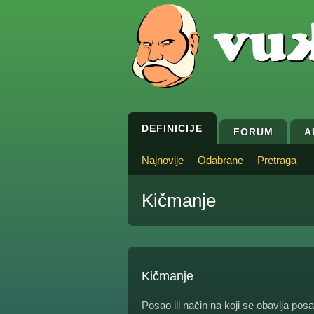
DEFINICIJE
FORUM
A
Najnovije
Odabrane
Pretraga
Kičmanje
Kičmanje
Posao ili način na koji se obavlja pos