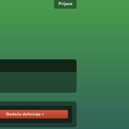
Prijava
Sledeća definicija »