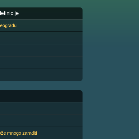
finicije
 Beogradu
že mnogo zaraditi