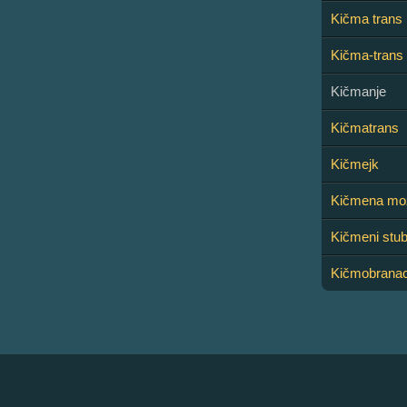
Kičma trans
Kičma-trans
Kičmanje
Kičmatrans
Kičmejk
Kičmena mo
Kičmeni stub
Kičmobrana