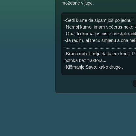
moždane vijuge.
-Sedi kume da sipam još po jednu!
-Nemoj kume, imam večeras neko k
-Opa, ti i kuma još niste prestali radi
-Ja radim, al treću smjenu a ona ne
...........................................................
-Braćo mila il bolje da kaem konji! Pa
potoka bez traktora...
-Kičmanje Savo, kako drugo..