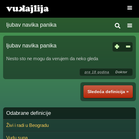
ljubav navika panika
ljubav navika panika
Nesto sto ne mogu da verujem da neko gleda
pre 18 godina
Doktor
Sledeća definicija »
Odabrane definicije
Živi i radi u Beogradu
Vudu supa