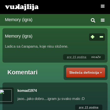
Memory (igra)
Memory (igra)
Ladica sa čarapama, koje nisu složene.
pre 15 godina
nicaZe
Komentari
Sledeća definicija »
komad1974
jaoo...jako dobro....igram ju svako malo :D
pre 15 godina