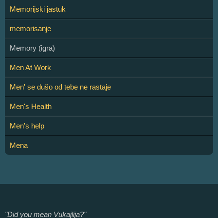
Memorijski jastuk
memorisanje
Memory (igra)
Men At Work
Men' se dušo od tebe ne rastaje
Men's Health
Men's help
Mena
"Did you mean Vukajlija?"