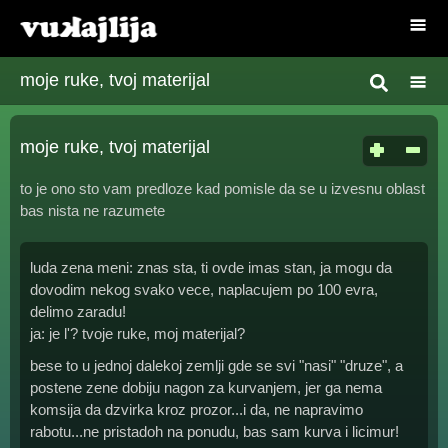
moje ruke, tvoj materijal
moje ruke, tvoj materijal
to je ono sto vam predloze kad pomisle da se u izvesnu oblast
bas nista ne razumete
luda zena meni: znas sta, ti ovde imas stan, ja mogu da
dovodim nekog svako vece, naplacujem po 100 evra,
delimo zaradu!
ja: je l'? tvoje ruke, moj materijal?
bese to u jednoj dalekoj zemlji gde se svi "nasi" "druze", a
postene zene dobiju nagon za kurvanjem, jer ga nema
komsija da dzvirka kroz prozor...i da, ne napravimo
rabotu...ne pristadoh na ponudu, bas sam kurva i licimur!