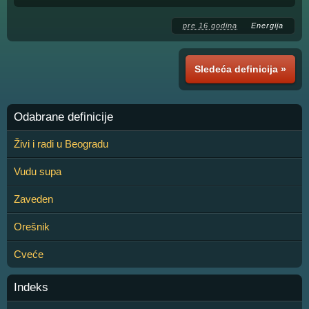
pre 16 godina
Energija
Sledeća definicija »
Odabrane definicije
Živi i radi u Beogradu
Vudu supa
Zaveden
Orešnik
Cveće
Indeks