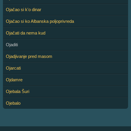
Ojačao si k'o dinar
Ojačao si ko Albanska poljoprivreda
Ojačati da nema kud
Ojaditi
Ojadjivanje pred masom
Ojarcati
Ojdamre
Ojebala Šuri
Ojebalo