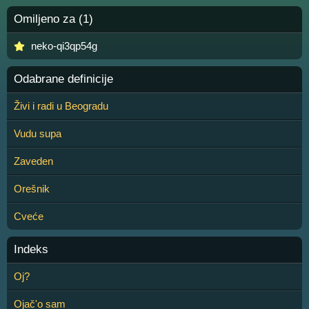
Omiljeno za (1)
neko-qi3qp54g
Odabrane definicije
Živi i radi u Beogradu
Vudu supa
Zaveden
Orešnik
Cveće
Indeks
Oj?
Ojač'o sam