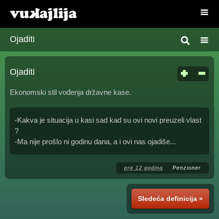
Ojaditi
Ojaditi
Ekonomski stil vođenja državne kase.
-Kakva je situacija u kasi sad kad su ovi novi preuzeli vlast
?
-Ma nije prošlo ni godinu dana, a i ovi nas ojadiše...
pre 12 godina
Penzioner
Sledeća definicija »