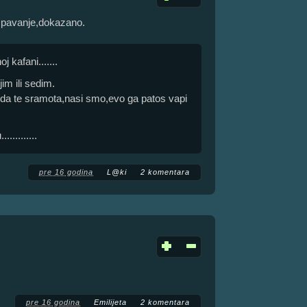
 spavanje,dokazano.
j kafani.......
im ili sedim.
da te sramota,nasi smo,evo ga patos vapi
.........
pre 16 godina
L@ki
2 komentara
pre 16 godina
Emilijeta
2 komentara