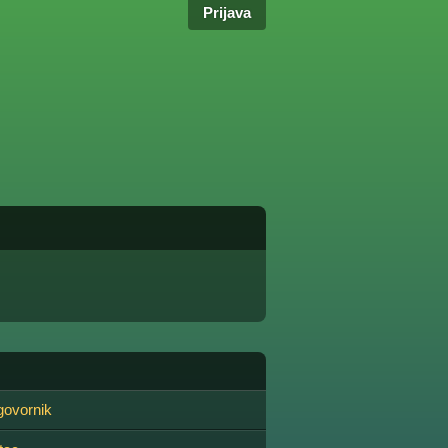
Prijava
govornik