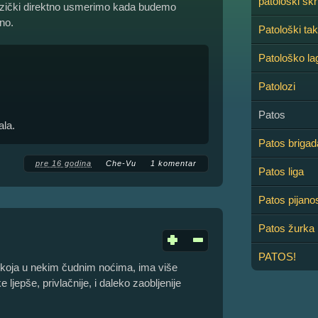
patološki škr
 fizički direktno usmerimo kada budemo
no.
Patološki ta
Patološko la
Patolozi
.
Patos
ala.
Patos brigad
pre 16 godina
Che-Vu
1 komentar
Patos liga
Patos pijano
Patos žurka
PATOS!
i koja u nekim čudnim noćima, ima više
ljepše, privlačnije, i daleko zaobljenije