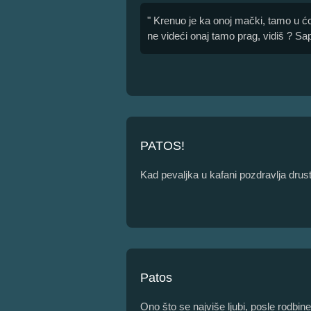
" Krenuo je ka onoj mački, tamo u ćoš
ne videći onaj tamo prag, vidiš ? Sapl
PATOS!
Kad pevaljka u kafani pozdravlja drus
Patos
Ono što se najviše ljubi, posle rodbine 