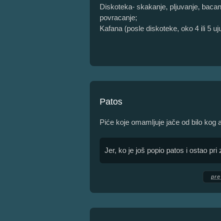
Diskoteka- skakanje, pljuvanje, bacanj
povracanje;
Kafana (posle diskoteke, oko 4 ili 5 uju
Patos
Piće koje omamljuje jače od bilo kog 
Jer, ko je još popio patos i ostao pri
pre