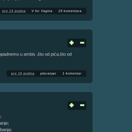
pre 14 godina
V for Vagina
19 komentara
opadnemo u ambis ,što od pića,što od
pre 16 godina
plavanjac
1 komentar
:
anje;
ibanja;