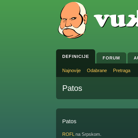
DEFINICIJE
FORUM
A
Najnovije
Odabrane
Pretraga
Patos
Patos
ROFL
na Srpskom.