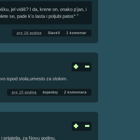
ku, jel vidiš? I da, krene on, onako p'jan, i
ete se, pade k'o lasta i poljubi patos* "
pre 16 godina
Slavk0
1 komentar
tvo ispod stola,umesto za stolom.
pre 15 godina
bojanboj
2 komentara
i prijatelja, za Novu godinu.