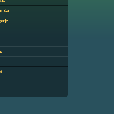
tac
kmičar
ganje
a
st