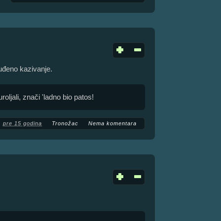
buđeno kazivanje.
ljali, znači 'ladno bio patos!
pre 15 godina
Tronožac
Nema komentara