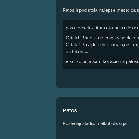
Patos ispod stola,najlepse mesto za
posle desetak litara alkohola u lokalno
Ortak1-Brate,ja ne mogu vise da stoj
Ortak2-Pa ajde odmori malo,ne moj 
za tobom...
e koliko puta sam konacio na patosu....
Patos
Poslednji stadijum alkoholisanja