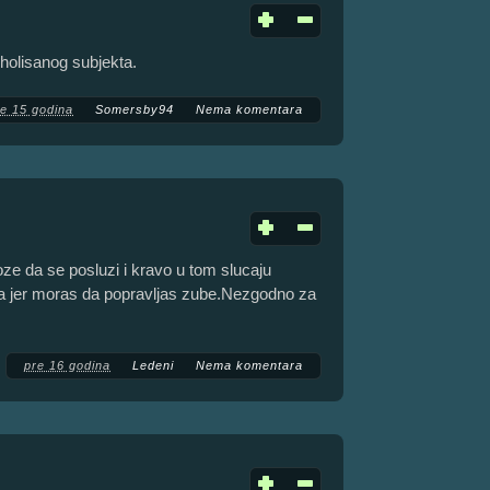
holisanog subjekta.
re 15 godina
Somersby94
Nema komentara
oze da se posluzi i kravo u tom slucaju
ana jer moras da popravljas zube.Nezgodno za
pre 16 godina
Ledeni
Nema komentara