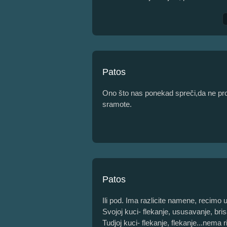
Patos
Ono što nas ponekad spreči,da ne pr
sramote.
Patos
Ili pod. Ima razlicite namene, recimo u
Svojoj kuci- flekanje, ususavanje, bris
Tudjoj kuci- flekanje, flekanje...nema r