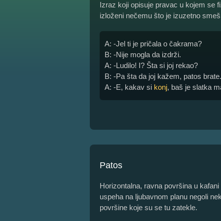
Izraz koji opisuje pravac u kojem se
izloženi nečemu što je izuzetno smeš
A: -Jel ti je pričala o čakrama?
B: -Nije mogla da izdrži.
A: -Ludilo! I? Šta si joj rekao?
B: -Pa šta da joj kažem, patos brate
A: -E, kakav si
konj
, baš je slatka m
Patos
Horizontalna, ravna površina u kafan
uspeha na ljubavnom planu negoli neke 
površine koje su se tu zatekle.