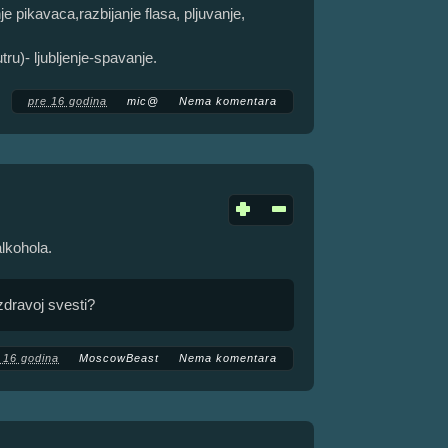
e pikavaca,razbijanje flasa, pljuvanje,
tru)- ljubljenje-spavanje.
pre 16 godina
mic@
Nema komentara
alkohola.
 zdravoj svesti?
 16 godina
MoscowBeast
Nema komentara