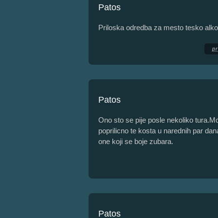
Patos
Priloska odredba za mesto tesko alko
p
Patos
Ono sto se pije posle nekoliko tura.M
poprilicno te kosta u narednih par d
one koji se boje zubara.
Patos