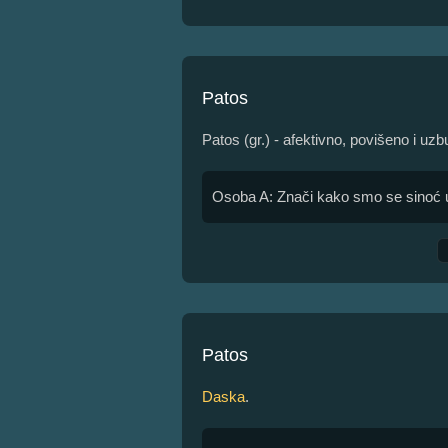
Patos
Patos (gr.) - afektivno, povišeno i uz
Osoba A: Znači kako smo se sinoć uro
Patos
Daska
.