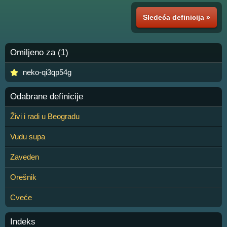
Sledeća definicija »
Omiljeno za (1)
neko-qi3qp54g
Odabrane definicije
Živi i radi u Beogradu
Vudu supa
Zaveden
Orešnik
Cveće
Indeks