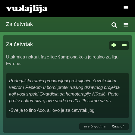
Za četvrtak
Za četvrtak
Utakmica nokaut faze lige šampiona koja je realno za ligu
Evrope.
Portugalski ratnici predvodjeni prekaljenim čovekolikim
veprom Pepeom u borbi protiv ruskog državnog projekta
koji vodi srpski Gvardiola sa hemoterapije Nikolić, Porto
protiv Lokomotive, ove srede od 20 i 45 samo na rts
-Sve je to fino Aco, ali ovo je za četvrtak jbg
pre 5 godina
Kashof