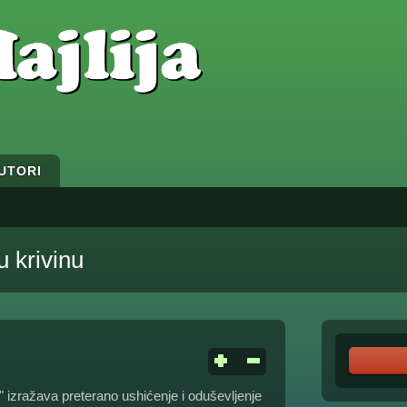
UTORI
u krivinu
 izražava preterano ushićenje i oduševljenje