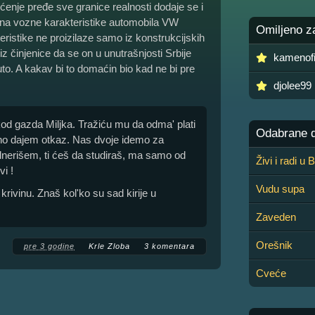
ćenje pređe sve granice realnosti dodaje se i
ra na vozne karakteristike automobila VW
Omiljeno z
ristike ne proizilaze samo iz konstrukcijskih
z činjenice da se on u unutrašnjosti Srbije
kamenofi
to. A kakav bi to domaćin bio kad ne bi pre
djolee99
 kod gazda Miljka. Tražiću mu da odma' plati
Odabrane de
no dajem otkaz. Nas dvoje idemo za
lnerišem, ti ćeš da studiraš, ma samo od
Živi i radi u
i !
Vudu supa
krivinu. Znaš kol'ko su sad kirije u
Zaveden
Orešnik
pre 3 godine
Krle Zloba
3 komentara
Cveće