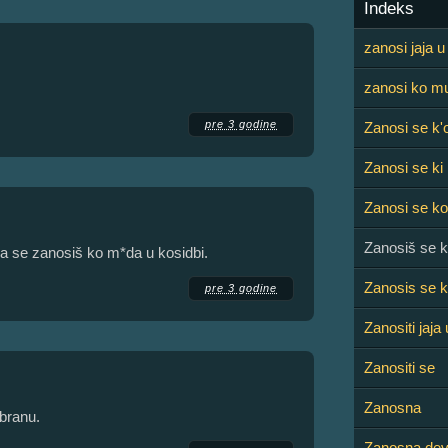
Indeks
zanosi jaja u 
zanosi ko mu
pre 3 godine
Zanosi se k'
Zanosi se ki
Zanosi se ko
Zanosiš se k
a se zanosiš ko m*da u kosidbi.
Zanosis se k
pre 3 godine
Zanositi jaja 
Zanositi se
Zanosna
abranu.
Zanosna dev