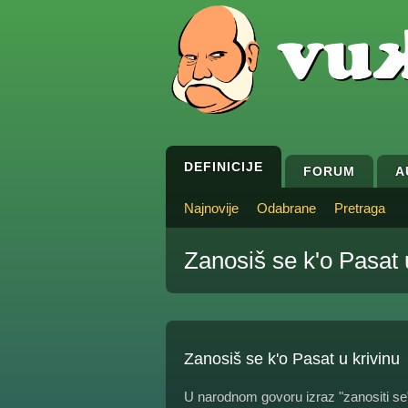
DEFINICIJE
FORUM
A
Najnovije
Odabrane
Pretraga
Zanosiš se k'o Pasat 
Zanosiš se k'o Pasat u krivinu
U narodnom govoru izraz "zanositi se"