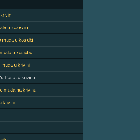
krivini
da u kosevini
o muda u kosidbi
 muda u kosidbu
 muda u krivini
'o Pasat u krivinu
o muda na krivinu
u krivini
ojka