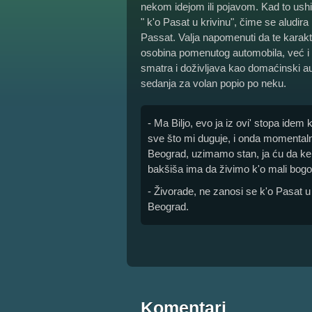
nekom idejom ili pojavom. Kad to ushi
" k'o Pasat u krivinu", čime se aludi
Passat. Valja napomenuti da te karakte
osobina pomenutog automobila, već i i
smatra i doživljava kao domaćinski au
sedanja za volan popio po neku.
- Ma Biljo, evo ja iz ovi' stopa idem
sve što mi duguje, i onda momental
Beograd, uzimamo stan, ja ću da ke
bakšiša ima da živimo k'o mali bogov
- Živorade, ne zanosi se k'o Pasat u 
Beograd.
Komentari