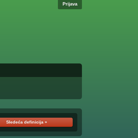
Prijava
Sledeća definicija »