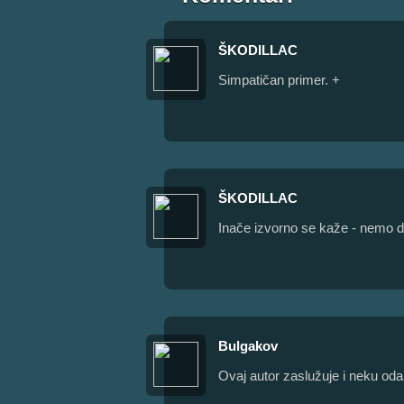
ŠKODILLAC
Simpatičan primer. +
ŠKODILLAC
Inače izvorno se kaže - nemo d
Bulgakov
Ovaj autor zaslužuje i neku od