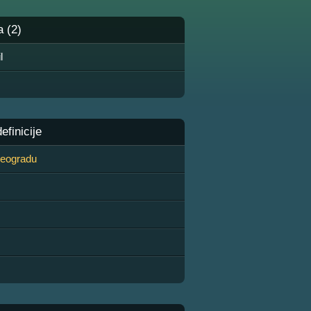
a (2)
l
finicije
 Beogradu