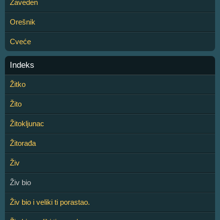
Zaveden
Orešnik
Cveće
Indeks
Žitko
Žito
Žitokljunac
Žitorađa
Živ
Živ bio
Živ bio i veliki ti porastao.