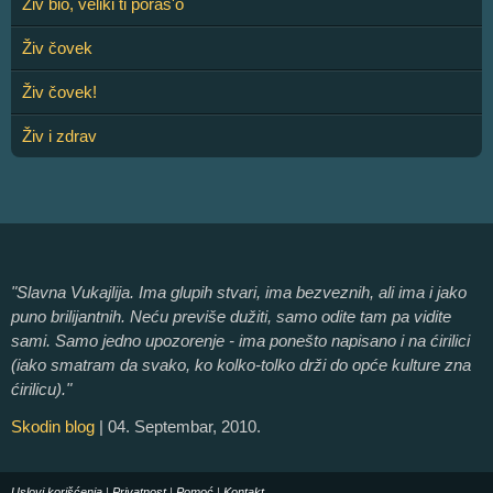
Živ bio, veliki ti poras'o
Živ čovek
Živ čovek!
Živ i zdrav
"Slavna Vukajlija. Ima glupih stvari, ima bezveznih, ali ima i jako
puno brilijantnih. Neću previše dužiti, samo odite tam pa vidite
sami. Samo jedno upozorenje - ima ponešto napisano i na ćirilici
(iako smatram da svako, ko kolko-tolko drži do opće kulture zna
ćirilicu)."
Skodin blog
| 04. Septembar, 2010.
Uslovi korišćenja
|
Privatnost
|
Pomoć
|
Kontakt