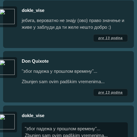
dokle_vise
јебига, вероватно не знају (ово) право значење и
живе у заблуди да ти желе нешто добро :)
pre 13 godina
Don Quixote
"због падежа у прошлом времену"...
Zbunjen sam ovim padškim vremenima...
pre 13 godina
dokle_vise
"због падежа у прошлом времену"...
Zbunjen sam ovim padškim vremenima...