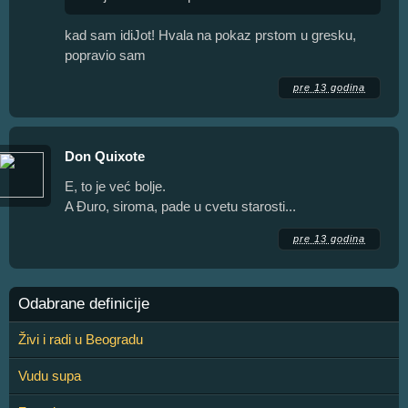
kad sam idiJot! Hvala na pokaz prstom u gresku,
popravio sam
pre 13 godina
Don Quixote
E, to je već bolje.
A Đuro, siroma, pade u cvetu starosti...
pre 13 godina
Odabrane definicije
Živi i radi u Beogradu
Vudu supa