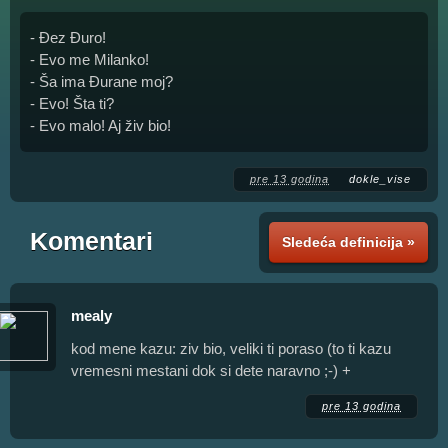
- Đez Đuro!
- Evo me Milanko!
- Ša ima Đurane moj?
- Evo! Šta ti?
- Evo malo! Aj živ bio!
pre 13 godina
dokle_vise
Komentari
Sledeća definicija »
mealy
kod mene kazu: ziv bio, veliki ti poraso (to ti kazu
vremesni mestani dok si dete naravno ;-) +
pre 13 godina