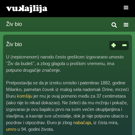
Živ bio
Živ bio
U (nepismenom) narodu često greškom izgovarano umesto
"Živ da budeš", a zbog glagola u prošlom vremenu, ima
potpuno drugačije značenje.
Pretpostavlja se da je izreku smislio i patentirao 1882. godine
Milanko, pametan čovek iz malog sela nadomak Drine, mrzeći
Đuru
komšiju
jer mu je ovaj pomerio među za 37 centimetara
(iako nije to nikad dokazao). Ne želeći da mu mržnju i pokaže,
izgovarao je ovu bajalicu prvo na svim većim okupljanjima i
slavljima, a kasnije sve učestalije, dok je nije potpuno ubacio u
pozdrav i otpozdrav. Đuro je zbog
nabačaja
, iz čista mira,
umro
u 94. godini života.