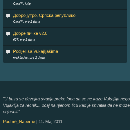
Cara™,
juče
Добро јутро, Српска републико!
Cara™,
pre 2 dana
Добре пичке v2.0
627,
pre 2 dana
Podijeli sa Vukajlijašima
melkijades,
pre 2 dana
"U busu se devojka svadja preko fona da se ne kaze Vukajlija nego
Vujaklija za recnik... ocaj na njenom licu kad je shvatila da ne moze
objasniti"
Padmé_Naberrie
| 11. Maj 2011.