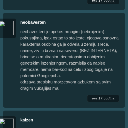
pre 17 godina
neobavesten
neobavesteni je uprkos mnogim (nebrojenim)
pokusajima, ipak ostao to sto jeste. njegova osnovna
karakterna osobina ga je odvela u zemlju srece.
naime, zivi u brvnari na severu, (BEZ INTERNETA),
brine se o mutiranim triceratopsima dobijenim
genetskim inzenjeringom. razmislja da napise
memoare. nema bar-kod na celu i zbog toga je na
poternici Googlepol-a.
odrzava prepisku morzeovom azbukom sa svim
dragim vukajlijasima.
pre 17 godina
kaizen