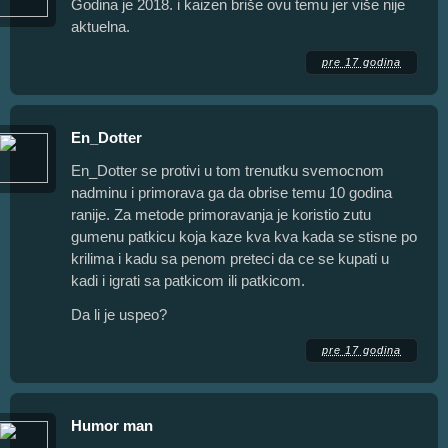
Godina je 2018. i kaizen briše ovu temu jer više nije
aktuelna.
pre 17 godina
En_Dotter
En_Dotter se protivi u tom trenutku svemocnom
nadminu i primorava ga da obrise temu 10 godina
ranije. Za metode primoravanja je koristio zutu
gumenu patkicu koja kaze kva kva kada se stisne po
krilima i kadu sa penom preteci da ce se kupati u
kadi i igrati sa patkicom ili patkicom.
Da li je uspeo?
pre 17 godina
Humor man