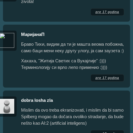
zivota!
pre 17 godina
МаријанаП
Браво Тихи, видим да ти је машта веома побожна,
само баци мени неку другу улогу, ја сам заузета :)
Хахаха, "Житија Светих са Вукајлије" :))))
Терминологију си врло лепо применио :))))
pre 17 godina
dobra losha zla
Mislim da ovo treba ekranizovati, i mislim da bi samo
Spilberg mogao da dočara ovoliko stradanje, da bude
nešto kao AI:2 (artificial inteligens)