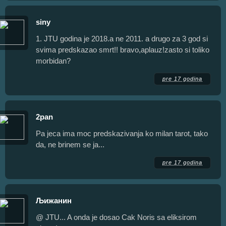
siny
1. JTU godina je 2018.a ne 2011. a drugo za 3 god si
svima predskazao smrt!! bravo,aplauz!zasto si toliko
morbidan?
pre 17 godina
2pan
Pa jeca ima moc predskazivanja ko milan tarot, tako
da, ne brinem se ja...
pre 17 godina
Љижанин
@ JTU... A onda je dosao Cak Noris sa eliksirom