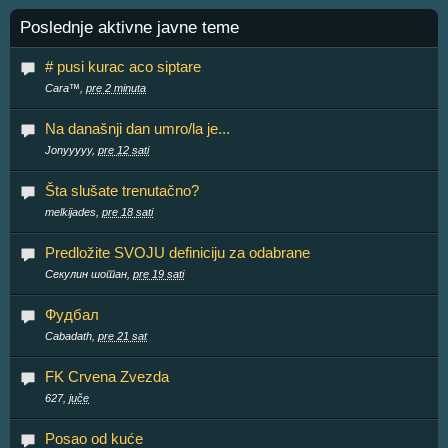
Poslednje aktivne javne teme
# pusi kurac aco siptare
Cara™,
pre 2 minuta
Na današnji dan umro/la je...
Jonyyyyy,
pre 12 sati
Šta slušate trenutačno?
melkijades,
pre 18 sati
Predložite SVOJU definiciju za odabrane
Секулин шотан,
pre 19 sati
Фудбал
Cabadath,
pre 21 sat
FK Crvena Zvezda
627,
juče
Posao od kuće