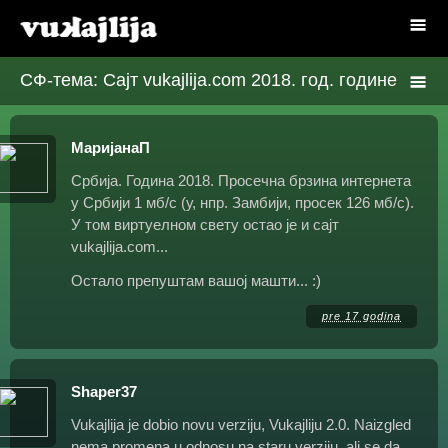
СФ-тема: Сајт vukajlija.com 2018. год. године
МаријанаП
Србија. Година 2018. Просечна брзина интернета
у Србији 1 мб/с (у, нпр. Замбији, просек 126 мб/с).
У том виртуелном свету остао је и сајт
vukajlija.com...
Остало препуштам вашој машти... :)
pre 17 godina
Shaper37
Vukajlija je dobio novu verziju, Vukajliju 2.0. Naizgled
nema promena u odnosu na staru verziju, ali se da