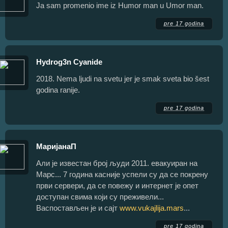
Ja sam promenio ime iz Humor man u Umor man.
pre 17 godina
Hydrog3n Cyanide
2018. Nema ljudi na svetu jer je smak sveta bio šest
godina ranije.
pre 17 godina
МаријанаП
Али је известан број људи 2011. евакуиран на
Марс... 7 година касније успели су да се покрену
први сервери, да се повежу и интернет је опет
доступан свима који су преживели...
Васпостављен је и сајт
www.vukajlija.mars
...
pre 17 godina