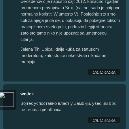
Gvozdenovic je napustio sajt 2012. konacno zgadjen
promenom pravopisa u Srbiji (naime, sada je potpuno
normalno koristiti W umesto V). Poslednje sto smo
culi za njega je da se, u pokusaju da pobegne tolikom
pravopisnom svetogrdju, pridruzio Legiji stranaca,
zato sto tamo niko nije upoznat sa umetnoscu
citanja.
Jelena Tihi Ubica i dalje kuka za statusom
moderatora, zato sto se neke stvari nikada ne
menjaju.
pre 17 godina
wojtek
Војтек успоставио власт у Замбији, увео им брз
нет и сва три оброка.
pre 17 godina