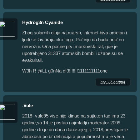
Hydrog3n Cyanide
Zbog solarnih oluja na marsu, internet biva ometan i
ljudi se živciraju oko toga. Počinju da budu prilično
nervozni. Ona počne prvi marsovski rat, gde je
upotrebljeno 31337 atomskih bombi i džabe su se
evakuirali.
W3h R @LL g0nNa d!3!!!!!!!1111111111one
pre 17 godina
.Vule
2018- vule95 vise nije klinac na sajtu,on tad ima 23
godine,sa 14 je postao najmladji moderator 2009
godine i to je do dana danasnjeg tj. 2018,prestigao je
abraxusa po br definicija a popularnost mu je veca