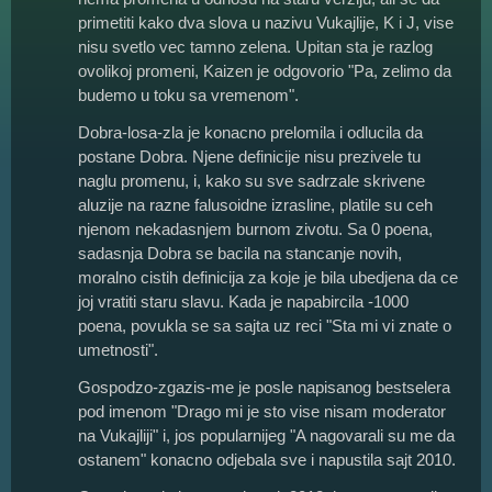
primetiti kako dva slova u nazivu Vukajlije, K i J, vise
nisu svetlo vec tamno zelena. Upitan sta je razlog
ovolikoj promeni, Kaizen je odgovorio "Pa, zelimo da
budemo u toku sa vremenom".
Dobra-losa-zla je konacno prelomila i odlucila da
postane Dobra. Njene definicije nisu prezivele tu
naglu promenu, i, kako su sve sadrzale skrivene
aluzije na razne falusoidne izrasline, platile su ceh
njenom nekadasnjem burnom zivotu. Sa 0 poena,
sadasnja Dobra se bacila na stancanje novih,
moralno cistih definicija za koje je bila ubedjena da ce
joj vratiti staru slavu. Kada je napabircila -1000
poena, povukla se sa sajta uz reci "Sta mi vi znate o
umetnosti".
Gospodzo-zgazis-me je posle napisanog bestselera
pod imenom "Drago mi je sto vise nisam moderator
na Vukajliji" i, jos popularnijeg "A nagovarali su me da
ostanem" konacno odjebala sve i napustila sajt 2010.