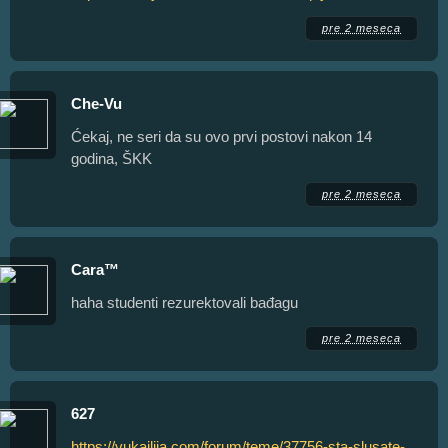
pre 2 meseca
Che-Vu
Ćekaj, ne seri da su ovo prvi postovi nakon 14
godina, ŠKK
pre 2 meseca
Cara™
haha studenti rezurektovali bađagu
pre 2 meseca
627
https://vukajlija.com/forum/teme/37756-sta-slusate-