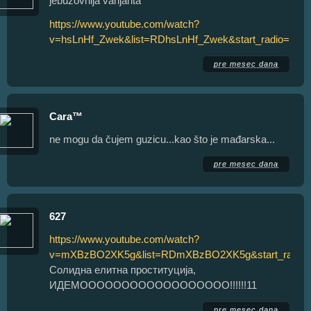
jebuzovnija varijanta
https://www.youtube.com/watch?
v=hsLnHf_Zwek&list=RDhsLnHf_Zwek&start_radio=1
pre mesec dana
Cara™
ne mogu da čujem guzicu...kao što je mađarska...
pre mesec dana
627
https://www.youtube.com/watch?
v=mXBzBO2XK5g&list=RDmXBzBO2XK5g&start_radio
Солидна елитна проституција,
ИДЕМОООООООООООООООООО!!!!!!11
pre mesec dana