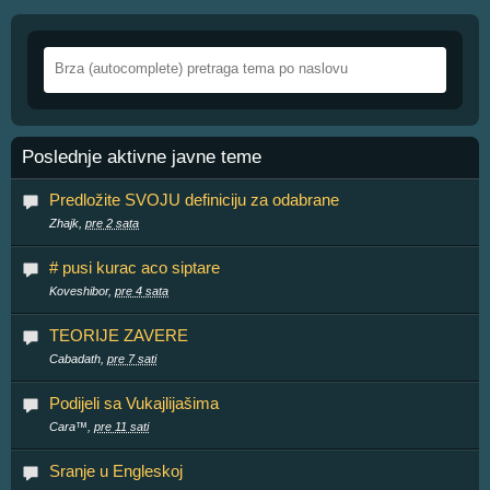
Poslednje aktivne javne teme
Predložite SVOJU definiciju za odabrane
Zhajk,
pre 2 sata
# pusi kurac aco siptare
Koveshibor,
pre 4 sata
TEORIJE ZAVERE
Cabadath,
pre 7 sati
Podijeli sa Vukajlijašima
Cara™,
pre 11 sati
Sranje u Engleskoj