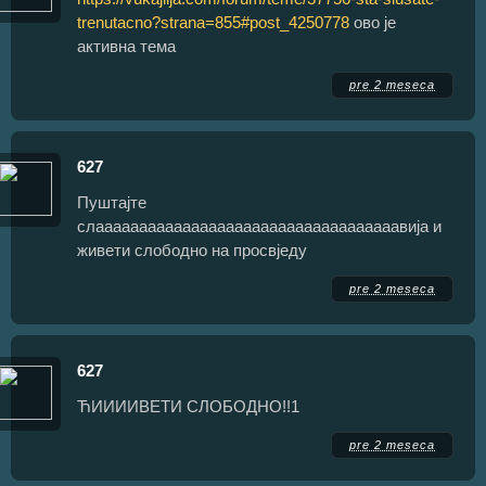
trenutacno?strana=855#post_4250778
ово је
активна тема
pre 2 meseca
627
Пуштајте
слааааааааааааааааааааааааааааааааааавија и
живети слободно на просвједу
pre 2 meseca
627
ЋИИИИВЕТИ СЛОБОДНО!!1
pre 2 meseca