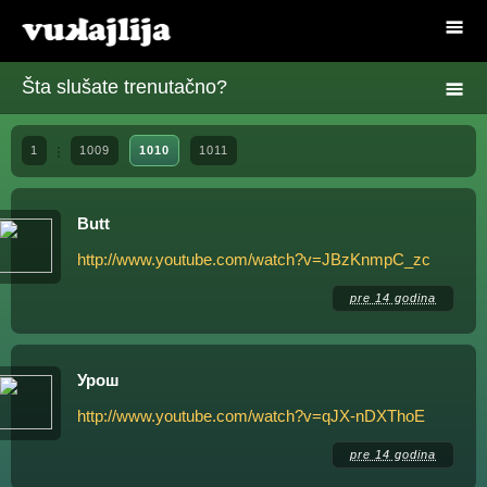
Šta slušate trenutačno?
1
1009
1010
1011
Butt
http://www.youtube.com/watch?v=JBzKnmpC_zc
pre 14 godina
Урош
http://www.youtube.com/watch?v=qJX-nDXThoE
pre 14 godina