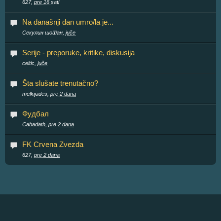
627,
pre 16 sati
Na današnji dan umro/la je...
Секулин шотан,
juče
Serije - preporuke, kritike, diskusija
celtic,
juče
Šta slušate trenutačno?
melkijades,
pre 2 dana
Фудбал
Cabadath,
pre 2 dana
FK Crvena Zvezda
627,
pre 2 dana