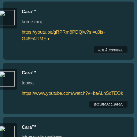
Cara™
kume moj
https://youtu.be/gRPRm9PDQiw?si=u0is-
G48FATIME-r
pre 2 meseca
Cara™
topina
https://www.youtube.com/watch?v=baALhSoTEOk
pre mesec dana
Cara™