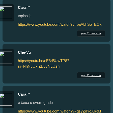
Cara™
topina je
https://www.youtube.com/watch?v=baALhSoTEOk
pre 2 meseca
Che-Vu
https://youtu.be/eE8rl5UwTP8?
si=NhNvQxIZDJyNLGzn
pre 2 meseca
Cara™
e čeua u ovom gradu
https://www.youtube.com/watch?v=qsyZdYoXbxM