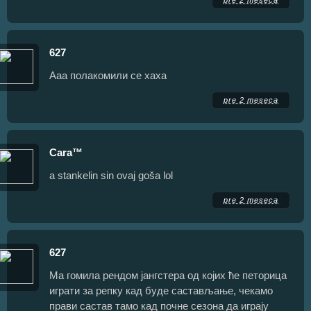
627
Ааа полакомили се хаха
pre 2 meseca
Cara™
a stankelin sin ovaj goša lol
pre 2 meseca
627
Ма гомила рендом јангстера од којих ће петорица
играти за репку кад буде састављање, чекамо
прави састав тамо кад почне сезона да играју