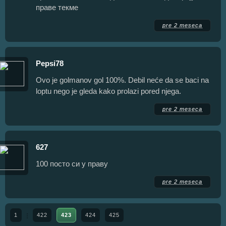
праве текме
pre 2 meseca
Pepsi78
Ovo je golmanov gol 100%. Debil neće da se baci na
loptu nego je gleda kako prolazi pored njega.
pre 2 meseca
627
100 посто си у праву
pre 2 meseca
1
422
423
424
425