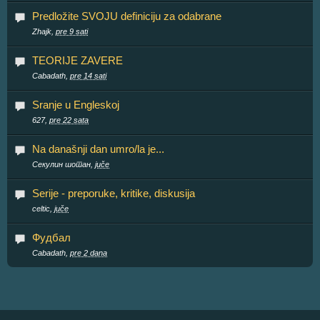
Predložite SVOJU definiciju za odabrane
Zhajk,
pre 9 sati
TEORIJE ZAVERE
Cabadath,
pre 14 sati
Sranje u Engleskoj
627,
pre 22 sata
Na današnji dan umro/la je...
Секулин шотан,
juče
Serije - preporuke, kritike, diskusija
celtic,
juče
Фудбал
Cabadath,
pre 2 dana