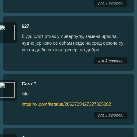
pre 2 meseca
627
Е да, слот отказ у ливерпулу, замена ираола,
чудно јер коко се сећам негде на сред сезоне су
рекли да ће остати тренер, ал добро.
pre 2 meseca
Cara™
lolol
https://x.com/i/status/2062729427327365282
pre 2 meseca