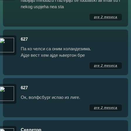
nabijaju minutazu i razvijaju se fudbalski ali imali su i
nekog uspjeha nea sta
pre 2 meseca
627
Па ко челси са оним холандезима.
Ајде вест хем ајде њвертон бре
pre 2 meseca
627
Ок, волфсбург испао из лиге.
pre 2 meseca
Скелетор