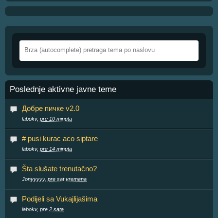
Poslednje aktivne javne teme
Добре пичке v2.0
labokv,
pre 10 minuta
# pusi kurac aco siptare
labokv,
pre 14 minuta
Šta slušate trenutačno?
Jonyyyyy,
pre sat vremena
Podijeli sa Vukajlijašima
labokv,
pre 2 sata