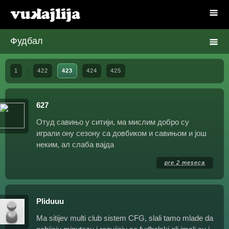
Фудбал
1
422
423
424
425
627
Отуд савињо у ситији, ма мислим добро су
играли ону сезону са довбиком и савињом и још
неким, ал слаба вајда
pre 2 meseca
Pliduuu
Ma sitijev multi club sistem CFG, slali tamo mlade da