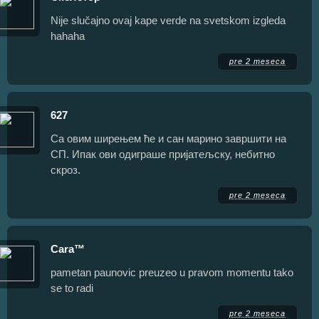
Nije slučajno ovaj kape verde na svetskom izgleda
hahaha
pre 2 meseca
627
Са овим ширењем ће и сан марино завршити на
СП. Ипак ови одиграше пријатељску, небитно
скроз.
pre 2 meseca
Cara™
pametan paunovic preuzeo u pravom momentu tako
se to radi
pre 2 meseca