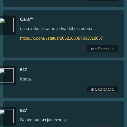
Cara™
na snimku je samo jedna debela osoba
https://x.com/i/status/2062165087863918657
pre 2 meseca
627
Краљ
pre 2 meseca
627
Влахо оде из јувеа за џ