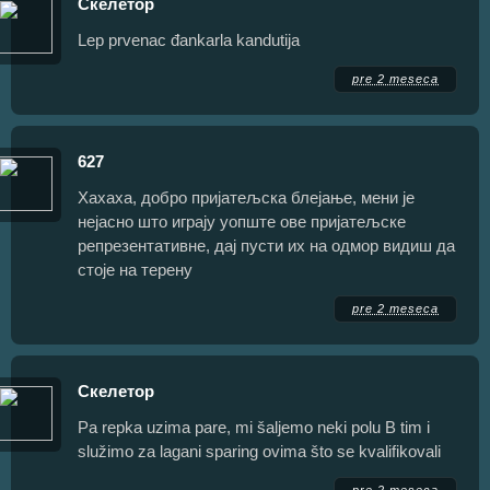
Скелетор
Lep prvenac đankarla kandutija
pre 2 meseca
627
Хахаха, добро пријатељска блејање, мени је
нејасно што играју уопште ове пријатељске
репрезентативне, дај пусти их на одмор видиш да
стоје на терену
pre 2 meseca
Скелетор
Pa repka uzima pare, mi šaljemo neki polu B tim i
služimo za lagani sparing ovima što se kvalifikovali
pre 2 meseca