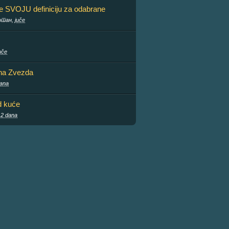
te SVOJU definiciju za odabrane
отан,
juče
uče
na Zvezda
dana
d kuće
 2 dana