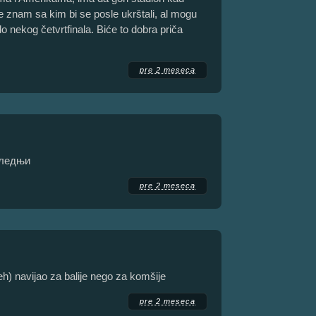
ne znam sa kim bi se posle ukrštali, al mogu
o nekog četvrtfinala. Biće to dobra priča
pre 2 meseca
следњи
pre 2 meseca
eh) navijao za balije nego za komšije
pre 2 meseca