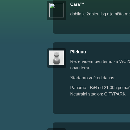
Cara™
dobila je žabicu jbg nije ništa 
Pliduuu
Rezervišem ovu temu za WC202
novu temu.
Startamo već od danas:
Panama - BiH od 21:00h po n
Neutralni stadion: CITYPARK