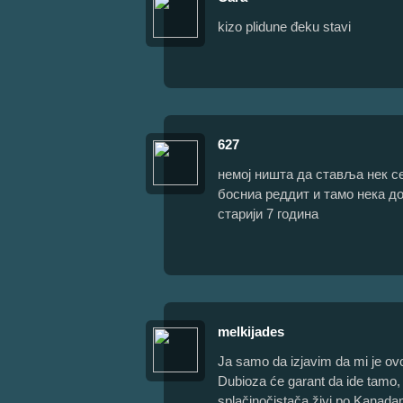
kizo plidune đeku stavi
627
немој ништа да ставља нек се
босниа реддит и тамо нека до
старији 7 година
melkijades
Ja samo da izjavim da mi je ovo 
Dubioza će garant da ide tamo,
splačinočistača živi po Kanada