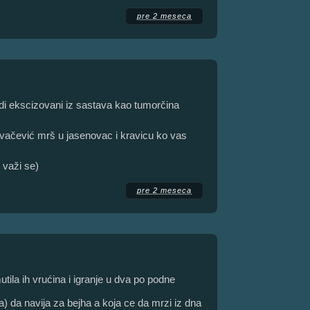
pre 2 meseca
i ekscizovani iz sastava kao tumorčina
ovačević mrš u jasenovac i kravicu ko vas
 važi se)
pre 2 meseca
utila ih vrućina i igranje u dva po podne
ga) da navija za bejha a koja ce da mrzi iz dna