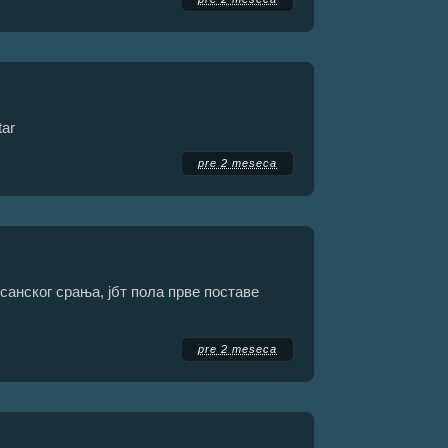
tar
pre 2 meseca
осанског срања, јбт пола прве поставе
pre 2 meseca