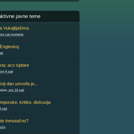
aktivne javne teme
sa Vukajlijašima
pre sat vremena
 Engleskoj
ati
rac aco siptare
pre 6 sati
ji dan umro/la je...
отан,
pre 16 sati
preporuke, kritike, diskusija
 sati
ate trenutačno?
juče