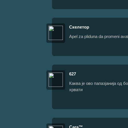
Скелетор
Apel za pliduna da promeni ava
627
Каква је ово папазјанија од б
хрвати
Cara™