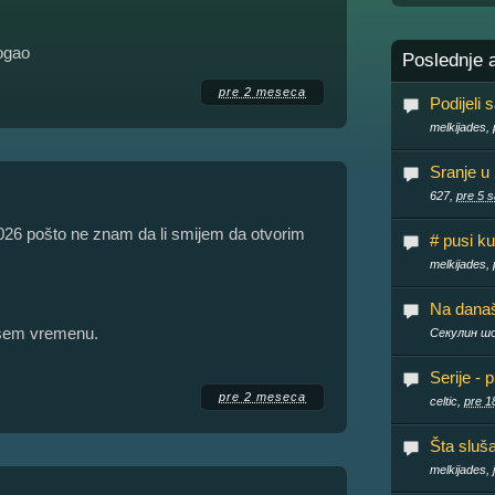
mogao
Poslednje 
pre 2 meseca
Podijeli 
melkijades,
Sranje u
627,
pre 5 s
6 pošto ne znam da li smijem da otvorim
# pusi ku
melkijades,
Na današn
ašem vremenu.
Секулин ш
Serije - 
pre 2 meseca
celtic,
pre 18
Šta sluš
melkijades,