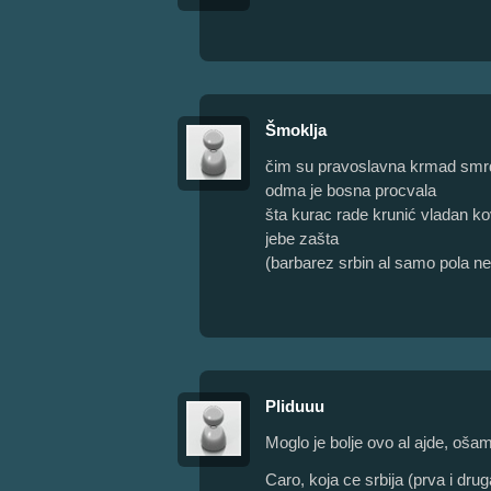
Šmoklja
čim su pravoslavna krmad smrd
odma je bosna procvala
šta kurac rade krunić vladan k
jebe zašta
(barbarez srbin al samo pola ne
Pliduuu
Moglo je bolje ovo al ajde, ošam
Caro, koja ce srbija (prva i dru