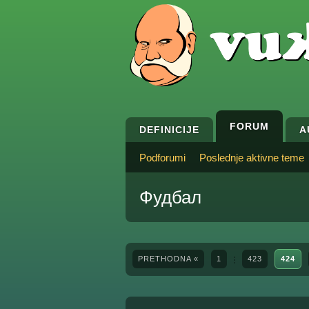
FORUM
DEFINICIJE
A
Podforumi
Poslednje aktivne teme
Фудбал
PRETHODNA «
1
423
424