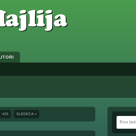
UTORI
425
SLEDEĆA »