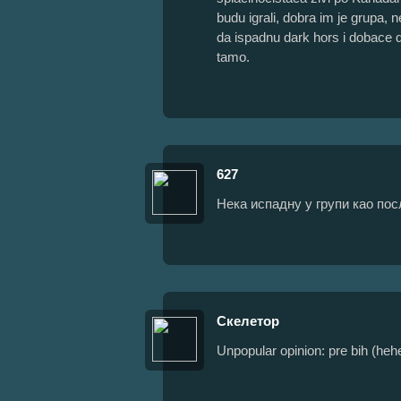
budu igrali, dobra im je grupa, 
da ispadnu dark hors i dobace d
tamo.
627
Нека испадну у групи као по
Скелетор
Unpopular opinion: pre bih (heh