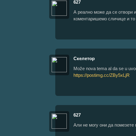
627
А реално може да се отвори 
коментаришемо сличице и то
Скелетор
Može nova tema al da se u uvo
https://postimg.cc/ZBy5xLjR
627
Али не могу они да помезете 