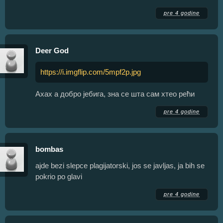
pre 4 godine
Deer God
https://i.imgflip.com/5mpf2p.jpg
Ахах а добро јебига, зна се шта сам хтео рећи
pre 4 godine
bombas
ajde bezi slepce plagijatorski, jos se javljas, ja bih se
pokrio po glavi
pre 4 godine