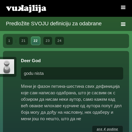
Predložite SVOJU definiciju za odabrane
1
21
22
23
24
Deer God
godu nista
Мени је фазон петина-шестина свих дефиниција
које сам написао одабрана, што је сасвим ок с
обзиром да нисам неки аутор, само кажем кад
већ овакве млохаве курчине од аутора попут дел
боја могу да дођу на насловну, нек одаберу и
мени још по нешто, што да не
pre 4 godine