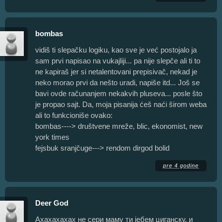
bombas
vidiš ti slepačku logiku, kao sve je već postojalo ja
sam prvi napisao na vukajliji... pa nije slepče ali ti to
ne kapiraš jer si netalentovani prepisivač, nekad je
neko morao prvi da nešto uradi, napiše itd... Još se
bavi ovde računanjem nekakvih pluseva... posle što
je propao sajt. Da, moja pisanija ćeš naći širom weba
ali to funkcioniše ovako:
bombas----> društvene mreže, blic, ekonomist, new
york times
fejsbuk sranjčuge---> rendom dirgod bolid
pre 4 godine
Deer God
Ахахахахах не сери маму ти јебем циганску, и