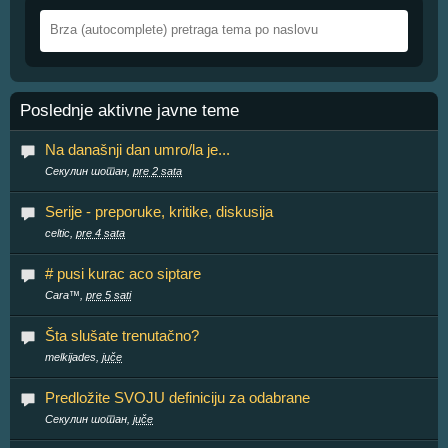
Poslednje aktivne javne teme
Na današnji dan umro/la je...
Секулин шотан,
pre 2 sata
Serije - preporuke, kritike, diskusija
celtic,
pre 4 sata
# pusi kurac aco siptare
Cara™,
pre 5 sati
Šta slušate trenutačno?
melkijades,
juče
Predložite SVOJU definiciju za odabrane
Секулин шотан,
juče