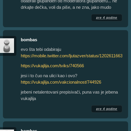
odabrali glupanderi od moderatora glupanderu... ne
drkajte dečka, voli da piše, a ne zna, jako mudo
pre 4 godine
bombas
evo šta tebi odabiraju
https://mobile.twitter.com/ljutazver/status/120261166309
https://vukajlija.com/tviks/740566
jesi i to čuo na ulici kao i ovo?
https://vukajlija.com/vakcionalnost/744926
jebeni netalentovani prepisivači, puna vas je jebena
vukajlija
pre 4 godine
bombas