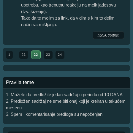
upotrebu, kao trenutnu reakciju na melkijadesovu
(tzv. šizenje).
Tako da te molim za link, da vidim s kim to delim
način razmišljanja.
pre 4 godine
1
21
22
23
24
Pravila teme
1. Možete da predložite jedan sadržaj u periodu od 10 DANA
2. Predložen sadržaj ne sme biti onaj koji je kreiran u tekućem
mesecu
3. Spem i komentarisanje predloga su nepoženjani