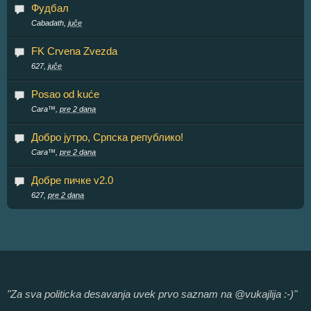
Фудбал
Cabadath,
juče
FK Crvena Zvezda
627,
juče
Posao od kuće
Cara™,
pre 2 dana
Добро јутро, Српска републико!
Cara™,
pre 2 dana
Добре пичке v2.0
627,
pre 2 dana
"Za sva politicka desavanja uvek prvo saznam na @vukajlija :-)"