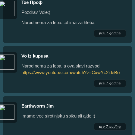
Тхе Проф
Pozdrav Vole:)
Narod nema za leba...al ima za hleba.
pre 7 godina
Vo iz kupusa
Narod nema za leba, a ova slavi razvod.
https://www.youtube.com/watch?v=CxwYc2ideBo
pre 7 godina
Earthworm Jim
Imamo vec sirotinjsku spiku ali ajde :)
pre 7 godina