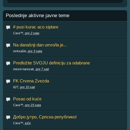
Poslednje aktivne javne teme
# pusi kurac aco siptare
Cara™,
pre 2 sata
Na današnji dan umro/la je...
mrksašin,
pre 3 sata
Predložite SVOJU definiciju za odabrane
mesni narezak,
pre 7 sati
FK Crvena Zvezda
627,
pre 10 sati
Posao od kuće
Cara™,
pre 23 sata
Добро јутро, Српска републико!
Cara™,
juče