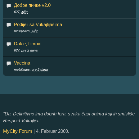
Добре пичке v2.0
627,
juče
Podijeli sa Vukajlijašima
melkijades,
juče
Dakle, filmovi
627,
pre 2 dana
Vaccina
melkijades,
pre 2 dana
"Da. Definitivno ima dobrih fora, svaka čast onima koji ih smisliše.
Respect Vukajlija."
MyCity Forum
| 4. Februar 2009.