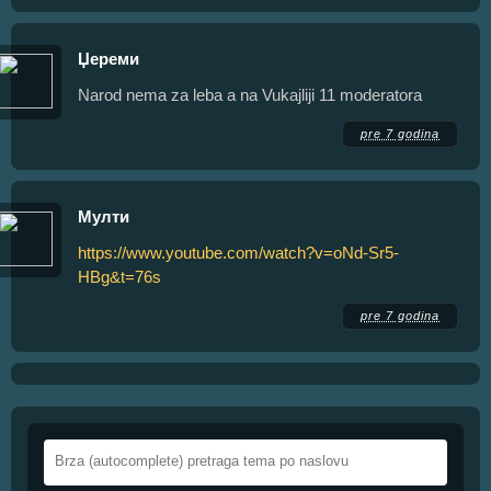
Џереми
Narod nema za leba a na Vukajliji 11 moderatora
pre 7 godina
Мулти
https://www.youtube.com/watch?v=oNd-Sr5-
HBg&t=76s
pre 7 godina