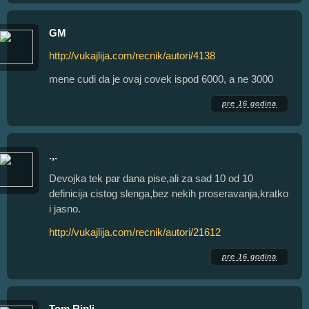
GM
http://vukajlija.com/recnik/autori/4138
mene cudi da je ovaj covek ispod 6000, a ne 3000
pre 16 godina
.,.
Devojka tek par dana pise,ali za sad 10 od 10
definicija cistog slenga,bez nekih proseravanja,kratko
i jasno.
http://vukajlija.com/recnik/autori/21612
pre 16 godina
Tom Ripli