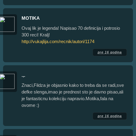
MOTIKA
Ovaj lik je legenda! Napisao 70 definicija i potrosio
300 reci! Kralj!
http://vukajlija.com/recnik/autori/1174
pre 16 godina
.,.
Znaci,Fildza je objasnio kako to treba da se radi,sve
defke slenga,imao je prednost sto je davno pisao,ali
je fantasticnu kolekciju napravio.Motika,fala na
ovome :)
pre 16 godina