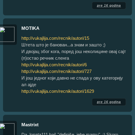
pre 16 godina
MOTIKA
http://vukajlija.com/recnik/autori/15
Штета што је банован...а знам и зашто ;)
И двојац због кога, поред још неколицине овај сајт
(п)остао речник сленга
http://vukajlija.com/recnik/autori/6
http://vukajlija.com/recnik/autori/727
И још једног који давно не спада у ову категорију
ал ајде
http://vukajlija.com/recnik/autori/1629
pre 16 godina
Mastrixt
Da, lopata111 baš "definiše, jebe mamu". :) Skoro