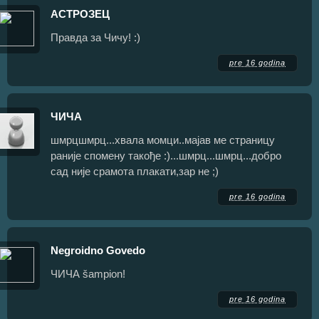
АСТРОЗЕЦ
Правда за Чичу! :)
pre 16 godina
ЧИЧА
шмрцшмрц...хвала момци..мајав ме страницу
раније спомену такође :)...шмрц...шмрц...добро
сад није срамота плакати,зар не ;)
pre 16 godina
Negroidno Govedo
ЧИЧА šampion!
pre 16 godina