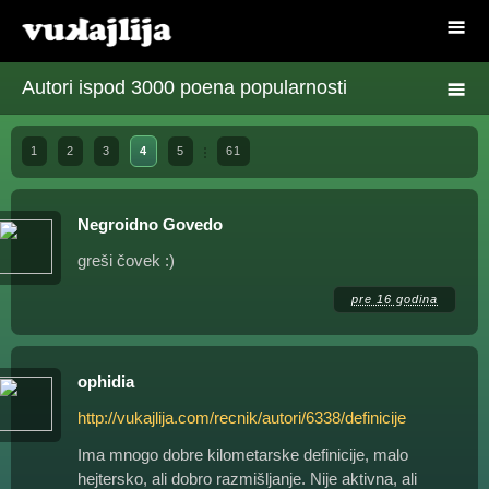
Autori ispod 3000 poena popularnosti
1
2
3
4
5
61
Negroidno Govedo
greši čovek :)
pre 16 godina
ophidia
http://vukajlija.com/recnik/autori/6338/definicije
Ima mnogo dobre kilometarske definicije, malo
hejtersko, ali dobro razmišljanje. Nije aktivna, ali