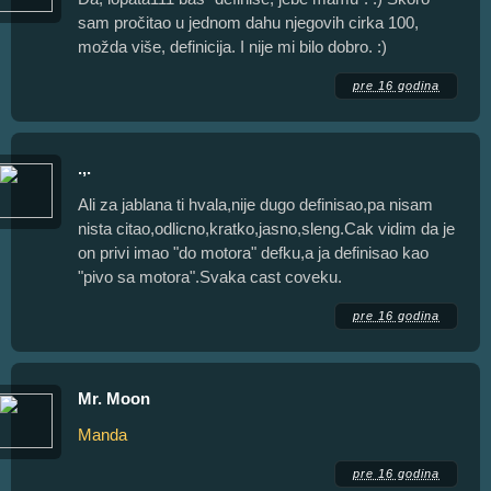
sam pročitao u jednom dahu njegovih cirka 100,
možda više, definicija. I nije mi bilo dobro. :)
pre 16 godina
.,.
Ali za jablana ti hvala,nije dugo definisao,pa nisam
nista citao,odlicno,kratko,jasno,sleng.Cak vidim da je
on privi imao "do motora" defku,a ja definisao kao
"pivo sa motora".Svaka cast coveku.
pre 16 godina
Mr. Moon
Manda
pre 16 godina