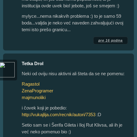
institucija ovde uvek bio! jebote, još se smejem :)
mylyce...nema nikakvih problema :) to je samo 59
boda...valjda je neko već naveden zahvaljujući ovoj
temi isto prešo granicu...
pre 16 godina
Tetka Drol
Neki od oviju nisu aktivni ali šteta da se ne pomenu:
Ragastol
ZenaProgramer
majmunoliki
i čovek koji je pobedio:
http://vukajlija.com/recnik/autori/7353
:D
Setio sam se i Šerifa Gileta i Iloj Rut Klivsa, ali ih je
već neko pomenuo bio :)