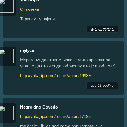
Стаклена
Терапеут у најави.
pre 16 godina
mylyca
Морам њу да ставим, иако је мало прекршила
услове да стоји овде, обрисаћу ако је проблем :)
http://vukajlija.com/recnik/autori/16989
pre 16 godina
Negroidno Govedo
http://vukajlija.com/recnik/autori/17195
ma čitajte, lik jes sad nema popularnost, al je