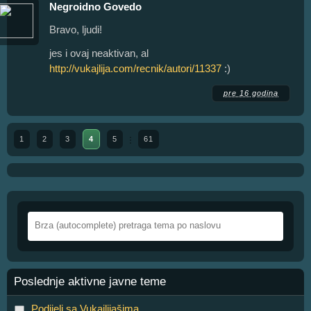
Negroidno Govedo
Bravo, ljudi!
jes i ovaj neaktivan, al
http://vukajlija.com/recnik/autori/11337
:)
pre 16 godina
1
2
3
4
5
61
Poslednje aktivne javne teme
Podijeli sa Vukajlijašima