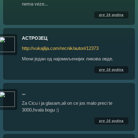
nema veze...
pre 16 godina
АСТРОЗЕЦ
http://vukajlija.com/recnik/autori/12373
Мени један од најомиљенијих ликова овде.
pre 16 godina
.,.
Za Cicu i ja glasam,ali on ce jos malo preci te
3000,hvala bogu :)
pre 16 godina