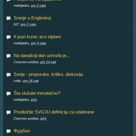
melkijades,
pre 2 sata
Sranje u Engleskoj
627,
pre 2 sata
# pusi kurac aco siptare
melkijades,
pre 4 sata
Na današnji dan umro/la je...
Секулин шотан,
pre 14 sati
Serije - preporuke, kritike, diskusija
celtic,
pre 16 sati
Šta slušate trenutačno?
melkijades,
juče
Predložite SVOJU definiciju za odabrane
Секулин шотан,
juče
Фудбал