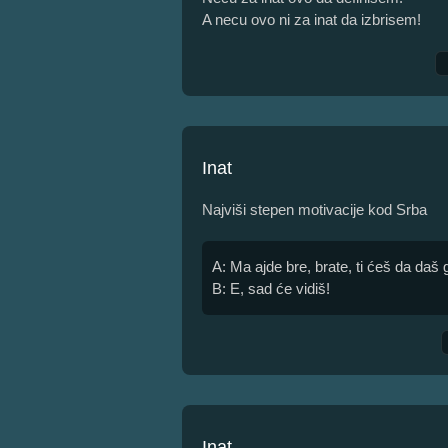
A necu ovo ni za inat da izbrisem!
Inat
Najviši stepen motivacije kod Srba
A: Ma ajde bre, brate, ti ćeš da daš
B: E, sad će vidiš!
Inat