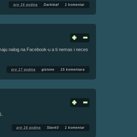
pre 16 godina
Darkleaf
1 komentar
imaju nalog na Facebook-u a ti nemas i neces
pre 17 godina
gistone
15 komentara
š.
pre 16 godina
Slavk0
1 komentar