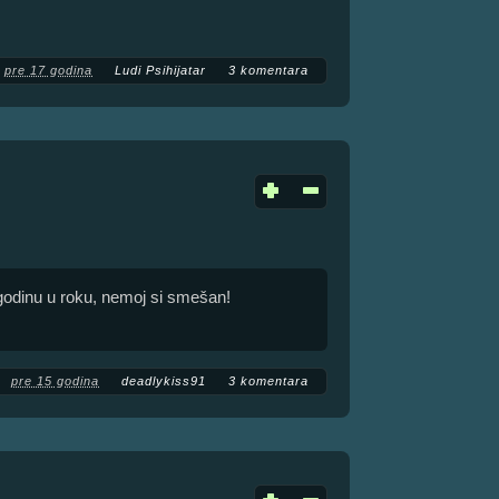
pre 17 godina
Ludi Psihijatar
3 komentara
 godinu u roku, nemoj si smešan!
pre 15 godina
deadlykiss91
3 komentara