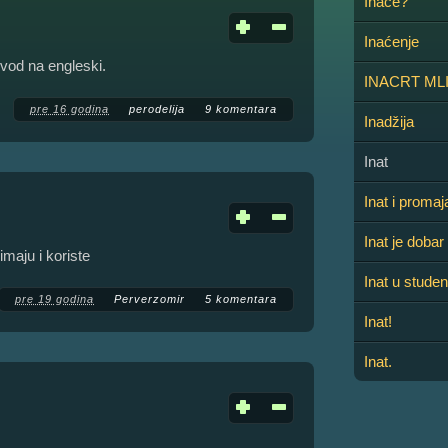
Inače?
Inaćenje
vod na engleski.
INACRT ML
pre 16 godina
perodelija
9 komentara
Inadžija
Inat
Inat i promaj
Inat je dobar
 imaju i koriste
Inat u studen
pre 19 godina
Perverzomir
5 komentara
Inat!
Inat.