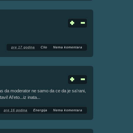
pre 17 godina
Clio
Nema komentara
nas da moderator ne samo da ce da je sa'rani,
i! Al'eto...iz inata...
pre 16 godina
Energija
Nema komentara