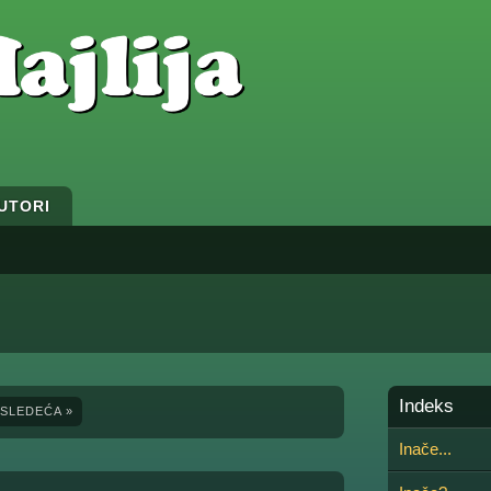
UTORI
Indeks
SLEDEĆA »
Inače...