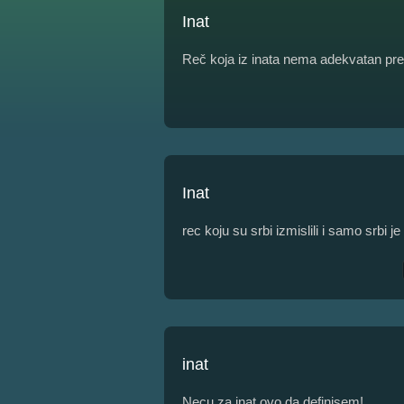
Inat
Reč koja iz inata nema adekvatan pre
Inat
rec koju su srbi izmislili i samo srbi je
inat
Necu za inat ovo da definisem!