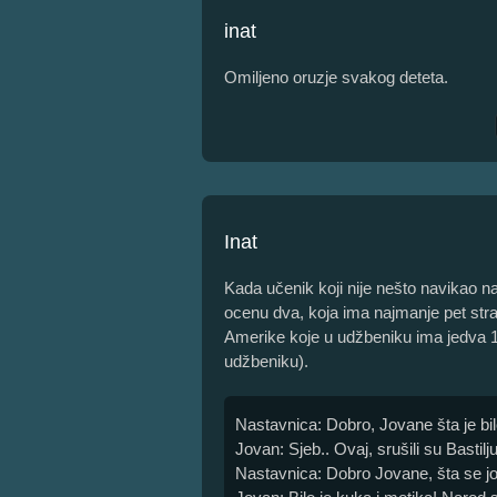
inat
Omiljeno oruzje svakog deteta.
Inat
Kada učenik koji nije nešto navikao na
ocenu dva, koja ima najmanje pet strana
Amerike koje u udžbeniku ima jedva 1
udžbeniku).
Nastavnica: Dobro, Jovane šta je bil
Jovan: Sjeb.. Ovaj, srušili su Bastilju
Nastavnica: Dobro Jovane, šta se j