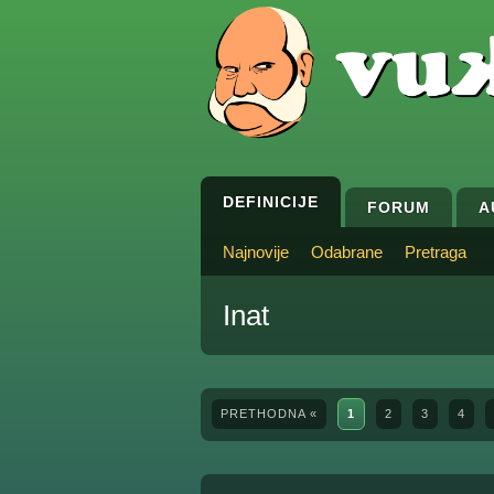
DEFINICIJE
FORUM
A
Najnovije
Odabrane
Pretraga
Inat
PRETHODNA «
1
2
3
4