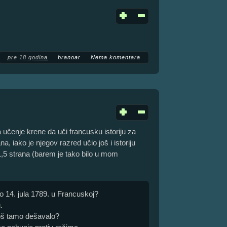
pre 18 godina
branoar
Nema komentara
 učenje krene da uči francusku istoriju za
, iako je njegov razred učio još i istoriju
,5 strana (barem je tako bilo u mom
o 14. jula 1789. u Francuskoj?
.
oš tamo dešavalo?