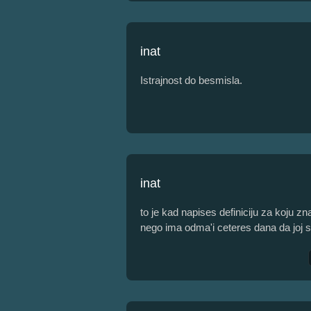
inat
Istrajnost do besmisla.
inat
to je kad napises definiciju za koju z
nego ima odma'i ceteres dana da joj stav