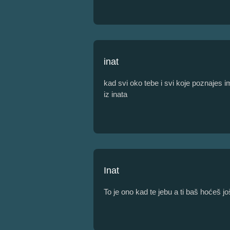
inat
kad svi oko tebe i svi koje poznajes 
iz inata
Inat
To je ono kad te jebu a ti baš hoćeš jo