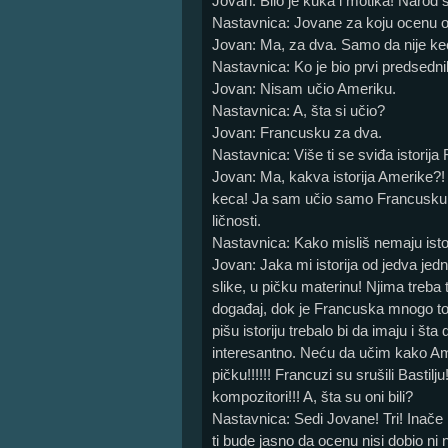
Jovan: Bilo je kuka i motika! Narod 
Nastavnica: Jovane za koju ocenu 
Jovan: Ma, za dva. Samo da nije kec
Nastavnica: Ko je bio prvi predsedn
Jovan: Nisam učio Ameriku.
Nastavnica: A, šta si učio?
Jovan: Francusku za dva.
Nastavnica: Više ti se sviđa istorij
Jovan: Ma, kakva istorija Amerike?! 
keca! Ja sam učio samo Francusku z
ličnosti.
Nastavnica: Kako misliš nemaju isto
Jovan: Jaka mi istorija od jedva jed
slike, u pičku materinu! Njima treba 
događaj, dok je Francuska mnogo to
pišu istoriju trebalo bi da imaju i š
interesantno. Neću da učim kako Ame
pičku!!!!!! Francuzi su srušili Bastilj
kompozitori!!! A, šta su oni bili?
Nastavnica: Sedi Jovane! Tri! Inače 
ti bude jasno da ocenu nisi dobio ni n