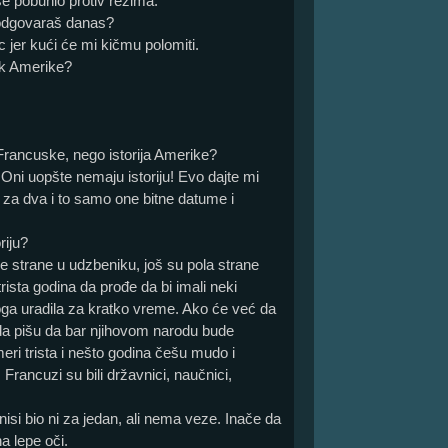
se pobunio protiv režima.
odgovaraš danas?
 jer kući će mi kičmu polomiti.
ik Amerike?
a Francuske, nego istorija Amerike?
Oni uopšte nemaju istoriju! Evo dajte mi
a dva i to samo one bitne datume i
riju?
ne strane u udzbeniku, još su pola strane
trista godina da prođe da bi imali neki
ga uradila za kratko vreme. Ako će već da
ta da pišu da bar njihovom narodu bude
ri trista i nešto godina češu mudo i
u! Francuzi su bili državnici, naučnici,
nisi bio ni za jedan, ali nema veze. Inače da
a lepe oči.