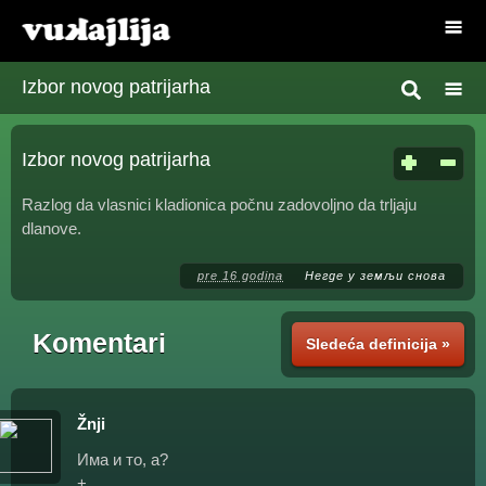
Izbor novog patrijarha
Izbor novog patrijarha
Razlog da vlasnici kladionica počnu zadovoljno da trljaju
dlanove.
pre 16 godina
Негде у земљи снова
Komentari
Sledeća definicija »
Žnji
Има и то, а?
+