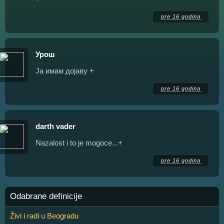
pre 16 godina
Урош
Ја имам дојаву +
pre 16 godina
darth vader
Nazalost i to je mogoce...+
pre 16 godina
Odabrane definicije
Živi i radi u Beogradu