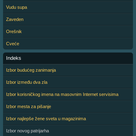
Vudu supa
Zaveden
Orešnik
Cveće
Indeks
Izbor budućeg zanimanja
Izbor između dva zla
Izbor korisničkog imena na masovnim Internet servisima
Izbor mesta za pišanje
Izbor najlepše žene sveta u magazinima
Izbor novog patrijarha