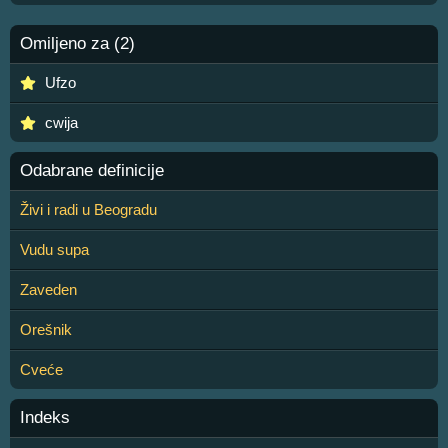
Omiljeno za (2)
Ufzo
cwija
Odabrane definicije
Živi i radi u Beogradu
Vudu supa
Zaveden
Orešnik
Cveće
Indeks