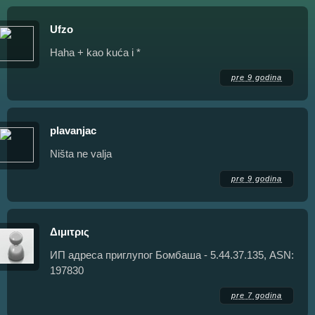
Ufzo
Haha + kao kuća i *
pre 9 godina
plavanjac
Ništa ne valja
pre 9 godina
Διμιτρις
ИП адреса приглупог Бомбаша - 5.44.37.135, ASN:
197830
pre 7 godina